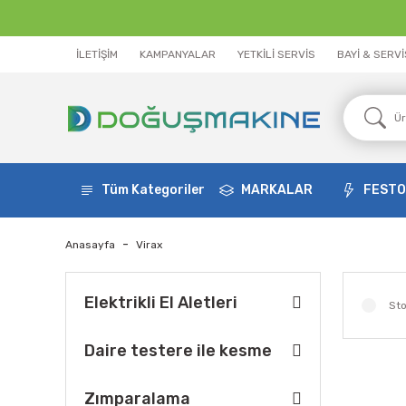
İLETİŞİM
KAMPANYALAR
YETKİLİ SERVİS
BAYİ & SERV
Tüm Kategoriler
MARKALAR
FEST
Anasayfa
Virax
Elektrikli El Aletleri
Sto
Daire testere ile kesme
Zımparalama