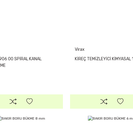
Virax
906 00 SPİRAL KANAL
KİREÇ TEMİZLEYİCİ KİMYASAL 1
EME