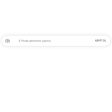
Adres: Tersane caddesi, Galata hırdavatçılar Çarşısı No:53 Po: 34425 Karaköy-
Beyoğlu İSTANBUL
0212 243 17 50
Kampanya ve yeniliklerden haberdar olmak için e-bültenimize kayıt olun.
KAYIT OL
Üyelik
Kurumsal
Alışveriş