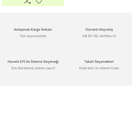
Anlaşmalı Kargo İmkanı
Güvenli Alışveriş
Tüm alışverişlerde
256 BIT SSL Sertifika ile
Havele Eft ile Ödeme Seçeneği
Taksit Seçenekleri
Tüm Bankalarla ödeme yapın!
Kredi Kartı ile ödeme fırsatı
Adres: Tersane caddesi, Galata hırdavatçılar Çarşısı No:53 Po: 34425 Karaköy-
Beyoğlu İSTANBUL
0212 243 17 50