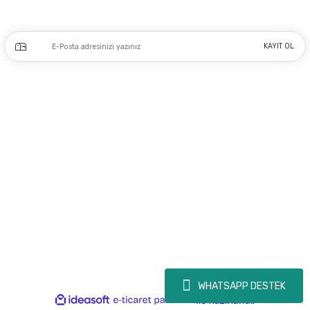
Kampanya ve yeniliklerden haberdar olmak için e-bültenimize kayıt olun.
KAYIT OL
Üyelik
Kurumsal
Alışveriş
Copyright 2023 © - dogusmakine.com.tr - Tüm hakları saklıdır - Kredi kartı
bilgileriniz 256bit SSL Sertifikası ile Korunmaktadır.
WHATSAPP DESTEK
ideasoft
ile
e-
hazırlandı.