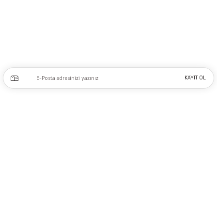
Adres: Tersane caddesi, Galata hırdavatçılar Çarşısı No:53 Po: 34425 Karaköy-
Beyoğlu İSTANBUL
0212 243 17 50
Kampanya ve yeniliklerden haberdar olmak için e-bültenimize kayıt olun.
KAYIT OL
Üyelik
Kurumsal
Alışveriş