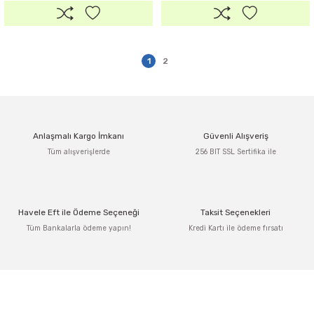
1
2
Anlaşmalı Kargo İmkanı
Güvenli Alışveriş
Tüm alışverişlerde
256 BIT SSL Sertifika ile
Havele Eft ile Ödeme Seçeneği
Taksit Seçenekleri
Tüm Bankalarla ödeme yapın!
Kredi Kartı ile ödeme fırsatı