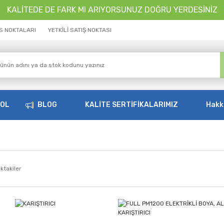
KALİTEDE DE FARK MI ARIYORSUNUZ DOĞRU YERDESİNİZ
İS NOKTALARI
YETKİLİ SATIŞ NOKTASI
OOL
BLOG
KALİTE SERTİFİKALARIMIZ
Hakk
ktakiler