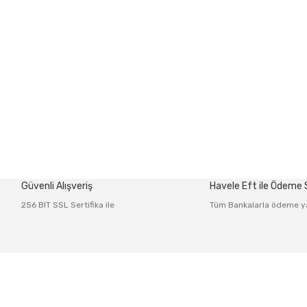
Güvenli Alışveriş
Havele Eft ile Ödeme
256 BIT SSL Sertifika ile
Tüm Bankalarla ödeme y
Üyelik
Kurumsal