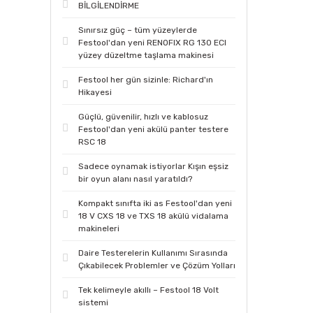
BİLGİLENDİRME
Sınırsız güç – tüm yüzeylerde
Festool'dan yeni RENOFIX RG 130 ECI
yüzey düzeltme taşlama makinesi
Festool her gün sizinle: Richard'ın
Hikayesi
Güçlü, güvenilir, hızlı ve kablosuz
Festool'dan yeni akülü panter testere
RSC 18
Sadece oynamak istiyorlar Kışın eşsiz
bir oyun alanı nasıl yaratıldı?
Kompakt sınıfta iki as Festool'dan yeni
18 V CXS 18 ve TXS 18 akülü vidalama
makineleri
Daire Testerelerin Kullanımı Sırasında
Çıkabilecek Problemler ve Çözüm Yolları
Tek kelimeyle akıllı – Festool 18 Volt
sistemi