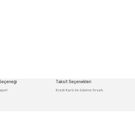
 Seçeneği
Taksit Seçenekleri
apın!
Kredi Kartı ile ödeme fırsatı
Alışveriş