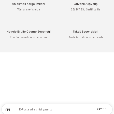
Anlaşmalı Kargo İmkanı
Güvenli Alışveriş
Tüm alışverişlerde
256 BIT SSL Sertifika ile
Havele Eft ile Ödeme Seçeneği
Taksit Seçenekleri
Tüm Bankalarla ödeme yapın!
Kredi Kartı ile ödeme fırsatı
Adres: Tersane caddesi, Galata hırdavatçılar Çarşısı No:53 Po: 34425 Karaköy-
Beyoğlu İSTANBUL
0212 243 17 50
Kampanya ve yeniliklerden haberdar olmak için e-bültenimize kayıt olun.
KAYIT OL