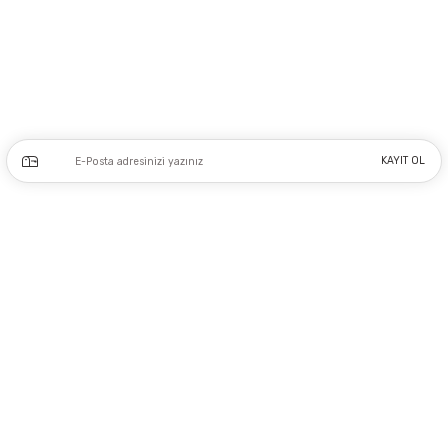
Adres: Tersane caddesi, Galata hırdavatçılar Çarşısı No:53 Po: 34425 Karaköy-
Beyoğlu İSTANBUL
0212 243 17 50
Kampanya ve yeniliklerden haberdar olmak için e-bültenimize kayıt olun.
KAYIT OL
Üyelik
Kurumsal
Alışveriş