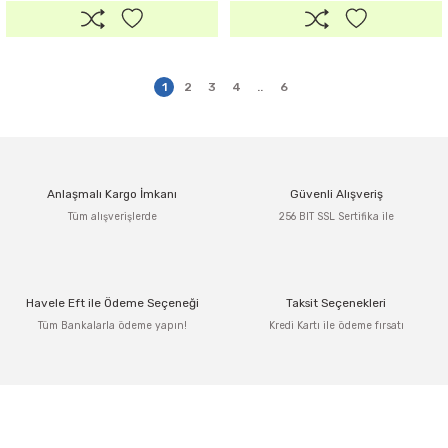
1
2
3
4
..
6
Anlaşmalı Kargo İmkanı
Güvenli Alışveriş
Tüm alışverişlerde
256 BIT SSL Sertifika ile
Havele Eft ile Ödeme Seçeneği
Taksit Seçenekleri
Tüm Bankalarla ödeme yapın!
Kredi Kartı ile ödeme fırsatı