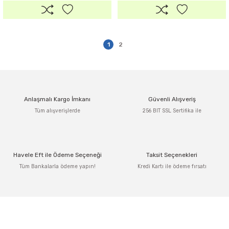
1
2
Anlaşmalı Kargo İmkanı
Güvenli Alışveriş
Tüm alışverişlerde
256 BIT SSL Sertifika ile
Havele Eft ile Ödeme Seçeneği
Taksit Seçenekleri
Tüm Bankalarla ödeme yapın!
Kredi Kartı ile ödeme fırsatı