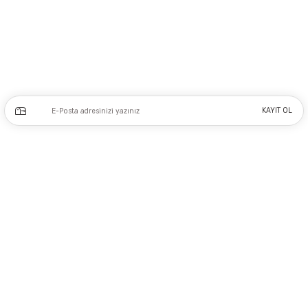
Adres: Tersane caddesi, Galata hırdavatçılar Çarşısı No:53 Po: 34425 Karaköy-
Beyoğlu İSTANBUL
0212 243 17 50
Kampanya ve yeniliklerden haberdar olmak için e-bültenimize kayıt olun.
KAYIT OL
Üyelik
Kurumsal
Alışveriş