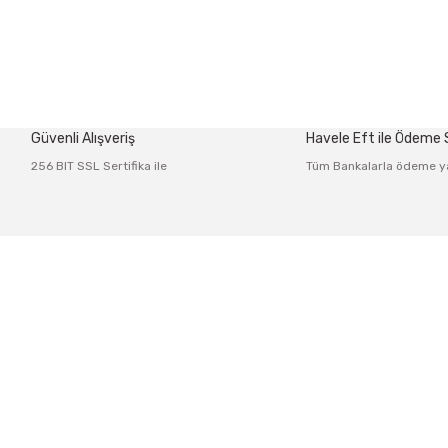
Güvenli Alışveriş
Havele Eft ile Ödeme
256 BIT SSL Sertifika ile
Tüm Bankalarla ödeme y
Üyelik
Kurumsal
 Po: 34425
Yeni Üyelik
İletişim
Üye Girişi
İletişim Fo
Şifremi Unuttum
Havale Bild