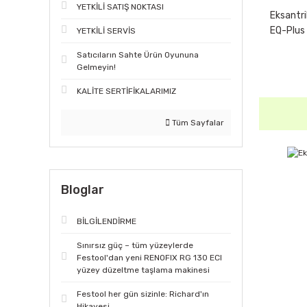
YETKİLİ SATIŞ NOKTASI
Eksantr
EQ-Plus
YETKİLİ SERVİS
Satıcıların Sahte Ürün Oyununa
Gelmeyin!
KALİTE SERTİFİKALARIMIZ
Tüm Sayfalar
Bloglar
BİLGİLENDİRME
Sınırsız güç – tüm yüzeylerde
Festool'dan yeni RENOFIX RG 130 ECI
yüzey düzeltme taşlama makinesi
Festool her gün sizinle: Richard'ın
Hikayesi