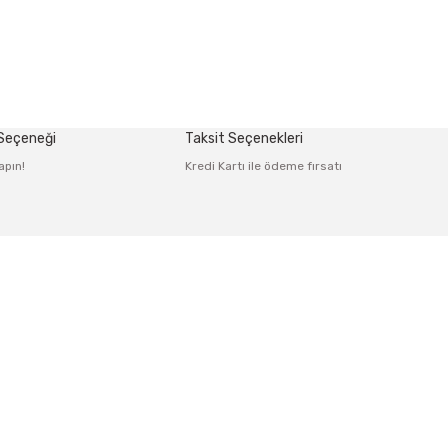
 Seçeneği
Taksit Seçenekleri
apın!
Kredi Kartı ile ödeme fırsatı
Alışveriş
Mesafeli Satış Sözleşmesi
rmu
Gizlilik ve Güvenlik
irim Formu
İptal İade Koşullari