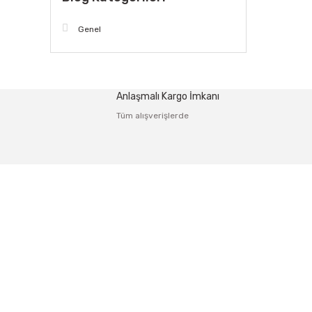
Genel
Anlaşmalı Kargo İmkanı
Tüm alışverişlerde
Adres: Tersane caddesi, Galata hırdavatçılar Çarşısı No:53
Karaköy-Beyoğlu İSTANBUL
0212 243 17 50