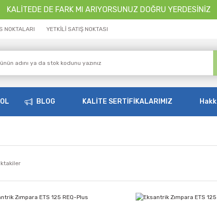
KALİTEDE DE FARK MI ARIYORSUNUZ DOĞRU YERDESİNİZ
İS NOKTALARI
YETKİLİ SATIŞ NOKTASI
OOL
BLOG
KALİTE SERTİFİKALARIMIZ
Hakk
ktakiler