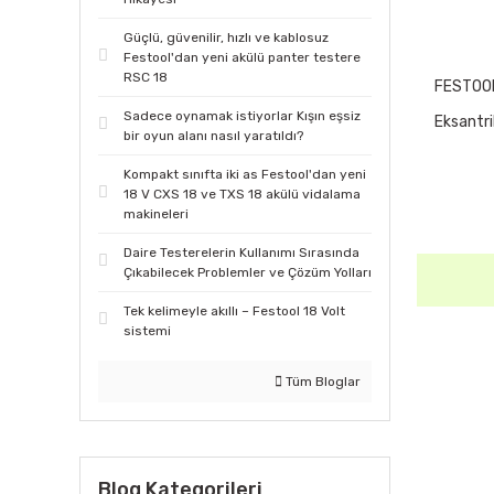
Güçlü, güvenilir, hızlı ve kablosuz
Festool'dan yeni akülü panter testere
RSC 18
FESTOO
Sadece oynamak istiyorlar Kışın eşsiz
Eksantr
bir oyun alanı nasıl yaratıldı?
Kompakt sınıfta iki as Festool'dan yeni
18 V CXS 18 ve TXS 18 akülü vidalama
makineleri
Daire Testerelerin Kullanımı Sırasında
Çıkabilecek Problemler ve Çözüm Yolları
Tek kelimeyle akıllı – Festool 18 Volt
sistemi
Tüm Bloglar
Blog Kategorileri