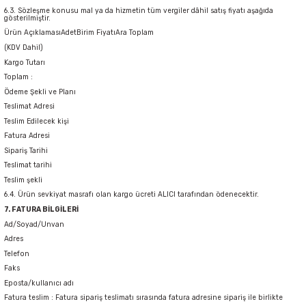
6.3. Sözleşme konusu mal ya da hizmetin tüm vergiler dâhil satış fiyatı aşağıda
gösterilmiştir.
Ürün AçıklamasıAdetBirim FiyatıAra Toplam
(KDV Dahil)
Kargo Tutarı
Toplam :
Ödeme Şekli ve Planı
Teslimat Adresi
Teslim Edilecek kişi
Fatura Adresi
Sipariş Tarihi
Teslimat tarihi
Teslim şekli
6.4. Ürün sevkiyat masrafı olan kargo ücreti ALICI tarafından ödenecektir.
7. FATURA BİLGİLERİ
Ad/Soyad/Unvan
Adres
Telefon
Faks
Eposta/kullanıcı adı
Fatura teslim : Fatura sipariş teslimatı sırasında fatura adresine sipariş ile birlikte