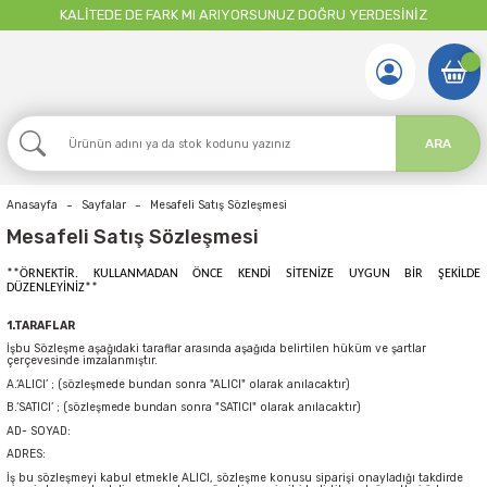
KALİTEDE DE FARK MI ARIYORSUNUZ DOĞRU YERDESİNİZ
ARA
Anasayfa
Sayfalar
Mesafeli Satış Sözleşmesi
Mesafeli Satış Sözleşmesi
**ÖRNEKTİR. KULLANMADAN ÖNCE KENDİ SİTENİZE UYGUN BİR ŞEKİLDE
DÜZENLEYİNİZ**
1.TARAFLAR
İşbu Sözleşme aşağıdaki taraflar arasında aşağıda belirtilen hüküm ve şartlar
çerçevesinde imzalanmıştır.
A.‘ALICI’ ; (sözleşmede bundan sonra "ALICI" olarak anılacaktır)
B.‘SATICI’ ; (sözleşmede bundan sonra "SATICI" olarak anılacaktır)
AD- SOYAD:
ADRES:
İş bu sözleşmeyi kabul etmekle ALICI, sözleşme konusu siparişi onayladığı takdirde