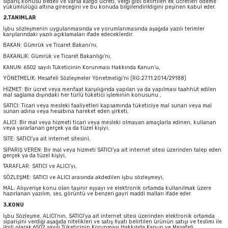
sipariş konusu bedeli ve varsa kargo ücreti, vergi gibi belirtilen ek ücretleri ödeme
yükümlülüğü altına gireceğini ve bu konuda bilgilendirildiğini peşinen kabul eder.
2.TANIMLAR
İşbu sözleşmenin uygulanmasında ve yorumlanmasında aşağıda yazılı terimler
karşılarındaki yazılı açıklamaları ifade edeceklerdir.
BAKAN: Gümrük ve Ticaret Bakanı’nı,
BAKANLIK: Gümrük ve Ticaret Bakanlığı’nı,
KANUN: 6502 sayılı Tüketicinin Korunması Hakkında Kanun’u,
YÖNETMELİK: Mesafeli Sözleşmeler Yönetmeliği’ni (RG:27.11.2014/29188)
HİZMET: Bir ücret veya menfaat karşılığında yapılan ya da yapılması taahhüt edilen
mal sağlama dışındaki her türlü tüketici işleminin konusunu ,
SATICI: Ticari veya mesleki faaliyetleri kapsamında tüketiciye mal sunan veya mal
sunan adına veya hesabına hareket eden şirketi,
ALICI: Bir mal veya hizmeti ticari veya mesleki olmayan amaçlarla edinen, kullanan
veya yararlanan gerçek ya da tüzel kişiyi,
SİTE: SATICI’ya ait internet sitesini,
SİPARİŞ VEREN: Bir mal veya hizmeti SATICI’ya ait internet sitesi üzerinden talep eden
gerçek ya da tüzel kişiyi,
TARAFLAR: SATICI ve ALICI’yı,
SÖZLEŞME: SATICI ve ALICI arasında akdedilen işbu sözleşmeyi,
MAL: Alışverişe konu olan taşınır eşyayı ve elektronik ortamda kullanılmak üzere
hazırlanan yazılım, ses, görüntü ve benzeri gayri maddi malları ifade eder.
3.KONU
İşbu Sözleşme, ALICI’nın, SATICI’ya ait internet sitesi üzerinden elektronik ortamda
siparişini verdiği aşağıda nitelikleri ve satış fiyatı belirtilen ürünün satışı ve teslimi ile
ilgili olarak 6502 sayılı Tüketicinin Korunması Hakkında Kanun ve Mesafeli