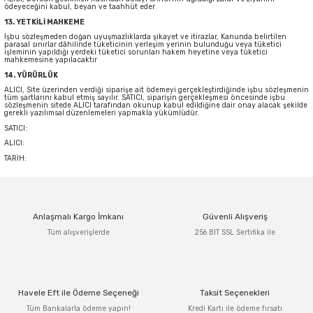
ödeyeceğini kabul, beyan ve taahhüt eder
13. YETKİLİ MAHKEME
İşbu sözleşmeden doğan uyuşmazlıklarda şikayet ve itirazlar, Kanunda belirtilen
parasal sınırlar dâhilinde tüketicinin yerleşim yerinin bulunduğu veya tüketici
işleminin yapıldığı yerdeki tüketici sorunları hakem heyetine veya tüketici
mahkemesine yapılacaktır
14. YÜRÜRLÜK
ALICI, Site üzerinden verdiği siparişe ait ödemeyi gerçekleştirdiğinde işbu sözleşmenin
tüm şartlarını kabul etmiş sayılır. SATICI, siparişin gerçekleşmesi öncesinde işbu
sözleşmenin sitede ALICI tarafından okunup kabul edildiğine dair onay alacak şekilde
gerekli yazılımsal düzenlemeleri yapmakla yükümlüdür.
SATICI:
ALICI:
TARİH:
Anlaşmalı Kargo İmkanı
Güvenli Alışveriş
Tüm alışverişlerde
256 BIT SSL Sertifika ile
Havele Eft ile Ödeme Seçeneği
Taksit Seçenekleri
Tüm Bankalarla ödeme yapın!
Kredi Kartı ile ödeme fırsatı