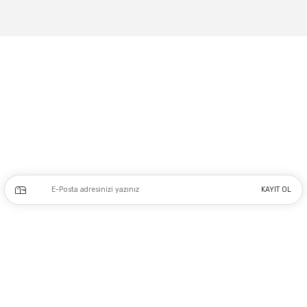
Adres: Tersane caddesi, Galata hırdavatçılar Çarşısı No:53 Po: 34425 Karaköy-
Beyoğlu İSTANBUL
0212 243 17 50
Kampanya ve yeniliklerden haberdar olmak için e-bültenimize kayıt olun.
KAYIT OL
Üyelik
Kurumsal