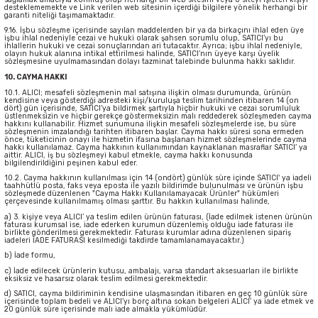
desteklememekte ve Link verilen web sitesinin içerdiği bilgilere yönelik herhangi bir
garanti niteliği taşımamaktadır.
9.16. İşbu sözleşme içerisinde sayılan maddelerden bir ya da birkaçını ihlal eden üye
işbu ihlal nedeniyle cezai ve hukuki olarak şahsen sorumlu olup, SATICI’yı bu
ihlallerin hukuki ve cezai sonuçlarından ari tutacaktır. Ayrıca; işbu ihlal nedeniyle,
olayın hukuk alanına intikal ettirilmesi halinde, SATICI’nın üyeye karşı üyelik
sözleşmesine uyulmamasından dolayı tazminat talebinde bulunma hakkı saklıdır.
10. CAYMA HAKKI
10.1. ALICI; mesafeli sözleşmenin mal satışına ilişkin olması durumunda, ürünün
kendisine veya gösterdiği adresteki kişi/kuruluşa teslim tarihinden itibaren 14 (on
dört) gün içerisinde, SATICI’ya bildirmek şartıyla hiçbir hukuki ve cezai sorumluluk
üstlenmeksizin ve hiçbir gerekçe göstermeksizin malı reddederek sözleşmeden cayma
hakkını kullanabilir. Hizmet sunumuna ilişkin mesafeli sözleşmelerde ise, bu süre
sözleşmenin imzalandığı tarihten itibaren başlar. Cayma hakkı süresi sona ermeden
önce, tüketicinin onayı ile hizmetin ifasına başlanan hizmet sözleşmelerinde cayma
hakkı kullanılamaz. Cayma hakkının kullanımından kaynaklanan masraflar SATICI’ ya
aittir. ALICI, iş bu sözleşmeyi kabul etmekle, cayma hakkı konusunda
bilgilendirildiğini peşinen kabul eder.
10.2. Cayma hakkının kullanılması için 14 (ondört) günlük süre içinde SATICI' ya iadeli
taahhütlü posta, faks veya eposta ile yazılı bildirimde bulunulması ve ürünün işbu
sözleşmede düzenlenen "Cayma Hakkı Kullanılamayacak Ürünler" hükümleri
çerçevesinde kullanılmamış olması şarttır. Bu hakkın kullanılması halinde,
a) 3. kişiye veya ALICI’ ya teslim edilen ürünün faturası, (İade edilmek istenen ürünün
faturası kurumsal ise, iade ederken kurumun düzenlemiş olduğu iade faturası ile
birlikte gönderilmesi gerekmektedir. Faturası kurumlar adına düzenlenen sipariş
iadeleri İADE FATURASI kesilmediği takdirde tamamlanamayacaktır.)
b) İade formu,
c) İade edilecek ürünlerin kutusu, ambalajı, varsa standart aksesuarları ile birlikte
eksiksiz ve hasarsız olarak teslim edilmesi gerekmektedir.
d) SATICI, cayma bildiriminin kendisine ulaşmasından itibaren en geç 10 günlük süre
içerisinde toplam bedeli ve ALICI’yı borç altına sokan belgeleri ALICI’ ya iade etmek ve
20 günlük süre içerisinde malı iade almakla yükümlüdür.