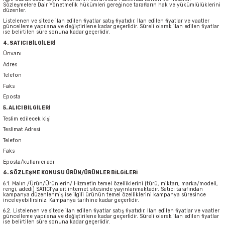
Sözleşmelere Dair Yönetmelik hükümleri gereğince tarafların hak ve yükümlülüklerini
düzenler.
Listelenen ve sitede ilan edilen fiyatlar satış fiyatıdır. İlan edilen fiyatlar ve vaatler
güncelleme yapılana ve değiştirilene kadar geçerlidir. Süreli olarak ilan edilen fiyatlar
ise belirtilen süre sonuna kadar geçerlidir.
4. SATICI BİLGİLERİ
Ünvanı
Adres
Telefon
Faks
Eposta
5. ALICI BİLGİLERİ
Teslim edilecek kişi
Teslimat Adresi
Telefon
Faks
Eposta/kullanıcı adı
6. SÖZLEŞME KONUSU ÜRÜN/ÜRÜNLER BİLGİLERİ
6.1. Malın /Ürün/Ürünlerin/ Hizmetin temel özelliklerini (türü, miktarı, marka/modeli,
rengi, adedi) SATICI’ya ait internet sitesinde yayınlanmaktadır. Satıcı tarafından
kampanya düzenlenmiş ise ilgili ürünün temel özelliklerini kampanya süresince
inceleyebilirsiniz. Kampanya tarihine kadar geçerlidir.
6.2. Listelenen ve sitede ilan edilen fiyatlar satış fiyatıdır. İlan edilen fiyatlar ve vaatler
güncelleme yapılana ve değiştirilene kadar geçerlidir. Süreli olarak ilan edilen fiyatlar
ise belirtilen süre sonuna kadar geçerlidir.