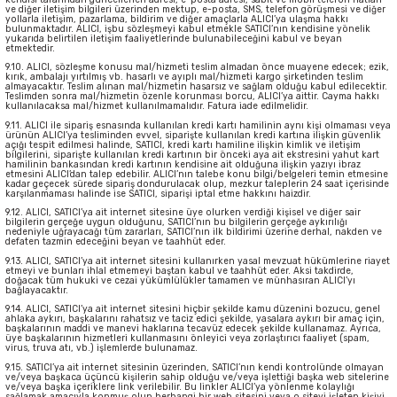
ve diğer iletişim bilgileri üzerinden mektup, e-posta, SMS, telefon görüşmesi ve diğer
yollarla iletişim, pazarlama, bildirim ve diğer amaçlarla ALICI’ya ulaşma hakkı
bulunmaktadır. ALICI, işbu sözleşmeyi kabul etmekle SATICI’nın kendisine yönelik
yukarıda belirtilen iletişim faaliyetlerinde bulunabileceğini kabul ve beyan
etmektedir.
9.10. ALICI, sözleşme konusu mal/hizmeti teslim almadan önce muayene edecek; ezik,
kırık, ambalajı yırtılmış vb. hasarlı ve ayıplı mal/hizmeti kargo şirketinden teslim
almayacaktır. Teslim alınan mal/hizmetin hasarsız ve sağlam olduğu kabul edilecektir.
Teslimden sonra mal/hizmetin özenle korunması borcu, ALICI’ya aittir. Cayma hakkı
kullanılacaksa mal/hizmet kullanılmamalıdır. Fatura iade edilmelidir.
9.11. ALICI ile sipariş esnasında kullanılan kredi kartı hamilinin aynı kişi olmaması veya
ürünün ALICI’ya tesliminden evvel, siparişte kullanılan kredi kartına ilişkin güvenlik
açığı tespit edilmesi halinde, SATICI, kredi kartı hamiline ilişkin kimlik ve iletişim
bilgilerini, siparişte kullanılan kredi kartının bir önceki aya ait ekstresini yahut kart
hamilinin bankasından kredi kartının kendisine ait olduğuna ilişkin yazıyı ibraz
etmesini ALICI’dan talep edebilir. ALICI’nın talebe konu bilgi/belgeleri temin etmesine
kadar geçecek sürede sipariş dondurulacak olup, mezkur taleplerin 24 saat içerisinde
karşılanmaması halinde ise SATICI, siparişi iptal etme hakkını haizdir.
9.12. ALICI, SATICI’ya ait internet sitesine üye olurken verdiği kişisel ve diğer sair
bilgilerin gerçeğe uygun olduğunu, SATICI’nın bu bilgilerin gerçeğe aykırılığı
nedeniyle uğrayacağı tüm zararları, SATICI’nın ilk bildirimi üzerine derhal, nakden ve
defaten tazmin edeceğini beyan ve taahhüt eder.
9.13. ALICI, SATICI’ya ait internet sitesini kullanırken yasal mevzuat hükümlerine riayet
etmeyi ve bunları ihlal etmemeyi baştan kabul ve taahhüt eder. Aksi takdirde,
doğacak tüm hukuki ve cezai yükümlülükler tamamen ve münhasıran ALICI’yı
bağlayacaktır.
9.14. ALICI, SATICI’ya ait internet sitesini hiçbir şekilde kamu düzenini bozucu, genel
ahlaka aykırı, başkalarını rahatsız ve taciz edici şekilde, yasalara aykırı bir amaç için,
başkalarının maddi ve manevi haklarına tecavüz edecek şekilde kullanamaz. Ayrıca,
üye başkalarının hizmetleri kullanmasını önleyici veya zorlaştırıcı faaliyet (spam,
virus, truva atı, vb.) işlemlerde bulunamaz.
9.15. SATICI’ya ait internet sitesinin üzerinden, SATICI’nın kendi kontrolünde olmayan
ve/veya başkaca üçüncü kişilerin sahip olduğu ve/veya işlettiği başka web sitelerine
ve/veya başka içeriklere link verilebilir. Bu linkler ALICI’ya yönlenme kolaylığı
sağlamak amacıyla konmuş olup herhangi bir web sitesini veya o siteyi işleten kişiyi