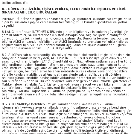
teslim edilecektir.
8. - GÜVENLİK-GİZLİLİK, KİŞİSEL VERİLER, ELEKTRONİK İLETİŞİMLER VE FİKRİ-
SINAİ HAKLAR İLE İLGİLİ KURALLAR
INTERNET SİTESİ'nde bilgilerin korunması, gizliliği, işlenmesi-kullanımı ve iletişimler ile
diğer hususlarda aşağıda cari esasları belirtilen gizlilik kuralları-politikası ve şartlar
geçerlidir.
8.1.ALICI tarafından İNTERNET SİTESİ'nde girilen bilgilerin ve işlemlerin güvenliği için
gerekli önlemler, SATICI tarafındaki sistem altyapısında, bilgi ve işlemin mahiyetine
göre günümüz teknik imkanları ölçüsünde alınmıştır. Bununla beraber, söz konusu
bilgiler ALICI cihazından girildiğinden ALICI tarafında korunmaları ve ilgisiz kişilerce
erişilememesi için, virüs ve benzeri zararlı uygulamalara ilişkin olanlar dahil, gerekli
tedbirlerin alınması sorumluluğu ALICI'ya aittir.
8.2. ALICI'nın sair suretle verdiği kişisel veri ve ticari elektronik iletişimlerine dair izin-
onaylarının yanısıra ve teyiden; ALICI'nın İNTERNET SİTESİ'ne üyeliği ve alışverişleri
sırasında edinilen bilgileri SATICI, C muhtelif ürün/hizmetlerin sağlanması ve her türlü
bilgilendirme, reklam-tanıtım, iletişim, promosyon, satış, pazarlama, mağaza kartı,
kredi kartı ve üyelik uygulamaları amaçlı yapılacak elektronik ve diğer ticari-sosyal
iletişimler için, belirtilenler ve halefleri nezdinde süresiz olarak veya öngörecekleri
süre ile kayda alınabilir, basılı/manyetik arşivlerde saklanabilir, gerekli görülen
hallerde güncellenebilir, paylaşılabilir, aktarılabilir, transfer edilebilir, kullanılabilir ve
sair suretlerle işlenebilir. Bu veriler ayrıca kanunen gereken durumlarda ilgili Merci ve
Mahkemelere iletilebilir. ALICI kişisel olan-olmayan mevcut ve yeni bilgilerinin, kişisel
verilerin korunması hakkında mevzuat ile elektronik ticaret mevzuatına uygun
biçimde yukarıdaki kapsamda kullanımına, paylaşımına, işlenmesine ve kendisine
ticari olan-olmayan elektronik iletişimler ve diğer iletişimler yapılmasına muvafakat
ve izin vermiştir.
8.3. ALICI SATICI'ya belirtilen iletişim kanallarından ulaşarak veri kullanımı-
işlenmelerini ve/veya aynı kanallardan kanuni usulünce ulaşarak ya da kendisine
gönderilen elektronik iletişimlerdeki red hakkını kullanarak iletişimleri her zaman için
durdurabilir. ALICI'nın bu husustaki açık bildirimine göre, kişisel veri işlemleri ve/veya
tarafına iletişimler yasal azami süre içinde durdurulur; ayrıca dilerse, hukuken
muhafazası gerekenler ve/veya mümkün olanlar haricindeki bilgileri, veri kayıt
sisteminden silinir ya da kimliği belli olmayacak biçimde anonim hale getirilir. ALICI
isterse kişisel verilerinin işlenmesi ile ilgili işlemler, aktarıldığı kişiler, eksik veya yanlış
olması halinde düzeltilmesi, düzeltilen bilgilerin ilgili üçüncü kişilere bildirilmesi,
verilerin silinmesi veya yok edilmesi, otomatik sistemler ile analiz edilmesi sureti ile