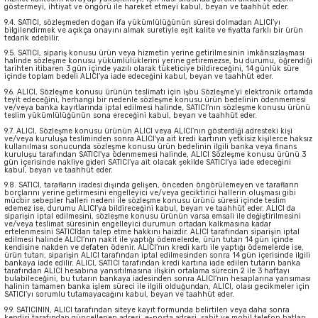
göstermeyi, ihtiyat ve öngörü ile hareket etmeyi kabul, beyan ve taahhüt eder.
9.4. SATICI, sözleşmeden doğan ifa yükümlülüğünün süresi dolmadan ALICI’yı
bilgilendirmek ve açıkça onayını almak suretiyle eşit kalite ve fiyatta farklı bir ürün
tedarik edebilir.
9.5. SATICI, sipariş konusu ürün veya hizmetin yerine getirilmesinin imkânsızlaşması
halinde sözleşme konusu yükümlülüklerini yerine getiremezse, bu durumu, öğrendiği
tarihten itibaren 3 gün içinde yazılı olarak tüketiciye bildireceğini, 14 günlük süre
içinde toplam bedeli ALICI’ya iade edeceğini kabul, beyan ve taahhüt eder.
9.6. ALICI, Sözleşme konusu ürünün teslimatı için işbu Sözleşme’yi elektronik ortamda
teyit edeceğini, herhangi bir nedenle sözleşme konusu ürün bedelinin ödenmemesi
ve/veya banka kayıtlarında iptal edilmesi halinde, SATICI’nın sözleşme konusu ürünü
teslim yükümlülüğünün sona ereceğini kabul, beyan ve taahhüt eder.
9.7. ALICI, Sözleşme konusu ürünün ALICI veya ALICI’nın gösterdiği adresteki kişi
ve/veya kuruluşa tesliminden sonra ALICI'ya ait kredi kartının yetkisiz kişilerce haksız
kullanılması sonucunda sözleşme konusu ürün bedelinin ilgili banka veya finans
kuruluşu tarafından SATICI'ya ödenmemesi halinde, ALICI Sözleşme konusu ürünü 3
gün içerisinde nakliye gideri SATICI’ya ait olacak şekilde SATICI’ya iade edeceğini
kabul, beyan ve taahhüt eder.
9.8. SATICI, tarafların iradesi dışında gelişen, önceden öngörülemeyen ve tarafların
borçlarını yerine getirmesini engelleyici ve/veya geciktirici hallerin oluşması gibi
mücbir sebepler halleri nedeni ile sözleşme konusu ürünü süresi içinde teslim
edemez ise, durumu ALICI'ya bildireceğini kabul, beyan ve taahhüt eder. ALICI da
siparişin iptal edilmesini, sözleşme konusu ürünün varsa emsali ile değiştirilmesini
ve/veya teslimat süresinin engelleyici durumun ortadan kalkmasına kadar
ertelenmesini SATICI’dan talep etme hakkını haizdir. ALICI tarafından siparişin iptal
edilmesi halinde ALICI’nın nakit ile yaptığı ödemelerde, ürün tutarı 14 gün içinde
kendisine nakden ve defaten ödenir. ALICI’nın kredi kartı ile yaptığı ödemelerde ise,
ürün tutarı, siparişin ALICI tarafından iptal edilmesinden sonra 14 gün içerisinde ilgili
bankaya iade edilir. ALICI, SATICI tarafından kredi kartına iade edilen tutarın banka
tarafından ALICI hesabına yansıtılmasına ilişkin ortalama sürecin 2 ile 3 haftayı
bulabileceğini, bu tutarın bankaya iadesinden sonra ALICI’nın hesaplarına yansıması
halinin tamamen banka işlem süreci ile ilgili olduğundan, ALICI, olası gecikmeler için
SATICI’yı sorumlu tutamayacağını kabul, beyan ve taahhüt eder.
9.9. SATICININ, ALICI tarafından siteye kayıt formunda belirtilen veya daha sonra
kendisi tarafından güncellenen adresi, e-posta adresi, sabit ve mobil telefon hatları