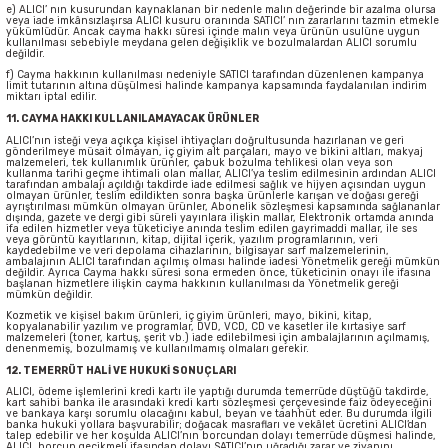
e) ALICI’ nın kusurundan kaynaklanan bir nedenle malın değerinde bir azalma olursa
veya iade imkânsızlaşırsa ALICI kusuru oranında SATICI’ nın zararlarını tazmin etmekle
yükümlüdür. Ancak cayma hakkı süresi içinde malın veya ürünün usulüne uygun
kullanılması sebebiyle meydana gelen değişiklik ve bozulmalardan ALICI sorumlu
değildir.
f) Cayma hakkının kullanılması nedeniyle SATICI tarafından düzenlenen kampanya
limit tutarının altına düşülmesi halinde kampanya kapsamında faydalanılan indirim
miktarı iptal edilir.
11. CAYMA HAKKI KULLANILAMAYACAK ÜRÜNLER
ALICI’nın isteği veya açıkça kişisel ihtiyaçları doğrultusunda hazırlanan ve geri
gönderilmeye müsait olmayan, iç giyim alt parçaları, mayo ve bikini altları, makyaj
malzemeleri, tek kullanımlık ürünler, çabuk bozulma tehlikesi olan veya son
kullanma tarihi geçme ihtimali olan mallar, ALICI’ya teslim edilmesinin ardından ALICI
tarafından ambalajı açıldığı takdirde iade edilmesi sağlık ve hijyen açısından uygun
olmayan ürünler, teslim edildikten sonra başka ürünlerle karışan ve doğası gereği
ayrıştırılması mümkün olmayan ürünler, Abonelik sözleşmesi kapsamında sağlananlar
dışında, gazete ve dergi gibi süreli yayınlara ilişkin mallar, Elektronik ortamda anında
ifa edilen hizmetler veya tüketiciye anında teslim edilen gayrimaddi mallar, ile ses
veya görüntü kayıtlarının, kitap, dijital içerik, yazılım programlarının, veri
kaydedebilme ve veri depolama cihazlarının, bilgisayar sarf malzemelerinin,
ambalajının ALICI tarafından açılmış olması halinde iadesi Yönetmelik gereği mümkün
değildir. Ayrıca Cayma hakkı süresi sona ermeden önce, tüketicinin onayı ile ifasına
başlanan hizmetlere ilişkin cayma hakkının kullanılması da Yönetmelik gereği
mümkün değildir.
Kozmetik ve kişisel bakım ürünleri, iç giyim ürünleri, mayo, bikini, kitap,
kopyalanabilir yazılım ve programlar, DVD, VCD, CD ve kasetler ile kırtasiye sarf
malzemeleri (toner, kartuş, şerit vb.) iade edilebilmesi için ambalajlarının açılmamış,
denenmemiş, bozulmamış ve kullanılmamış olmaları gerekir.
12. TEMERRÜT HALİ VE HUKUKİ SONUÇLARI
ALICI, ödeme işlemlerini kredi kartı ile yaptığı durumda temerrüde düştüğü takdirde,
kart sahibi banka ile arasındaki kredi kartı sözleşmesi çerçevesinde faiz ödeyeceğini
ve bankaya karşı sorumlu olacağını kabul, beyan ve taahhüt eder. Bu durumda ilgili
banka hukuki yollara başvurabilir; doğacak masrafları ve vekâlet ücretini ALICI’dan
talep edebilir ve her koşulda ALICI’nın borcundan dolayı temerrüde düşmesi halinde,
ALICI, borcun gecikmeli ifasından dolayı SATICI’nın uğradığı zarar ve ziyanını