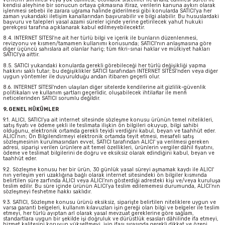
kendisi aleyhine bir sonucun ortaya çıkmasına itiraz, verilerin kanuna aykırı olarak
işlenmesi sebebi ile zarara uğrama halinde giderilmesi gibi konularda SATICI'ya her
zaman yukarıdaki iletişim kanallarından başvurabilir ve bilgi alabilir. Bu hususlardaki
başvuru ve talepleri yasal azami süreler içinde yerine getirilecek yahut hukuki
gerekçesi tarafına açıklanarak kabul edilmeyebilecektir.
8.4. INTERNET SİTESİ'ne ait her türlü bilgi ve içerik ile bunların düzenlenmesi,
revizyonu ve kısmen/tamamen kullanımı konusunda; SATICI'nın anlaşmasına göre
diğer üçüncü sahıslara ait olanlar hariç; tüm fikri-sınai haklar ve mülkiyet hakları
SATICI'ya aittir.
8.5. SATICI yukarıdaki konularda gerekli görebileceği her türlü değişikliği yapma
hakkını saklı tutar; bu değişiklikler SATICI tarafından INTERNET SİTESİ'nden veya diğer
uygun yöntemler ile duyurulduğu andan itibaren geçerli olur.
8.6. INTERNET SİTESİ'nden ulaşılan diğer sitelerde kendilerine ait gizlilik-güvenlik
politikaları ve kullanım şartları geçerlidir, oluşabilecek ihtilaflar ile menfi
neticelerinden SATICI sorumlu değildir.
9. GENEL HÜKÜMLER
9.1. ALICI, SATICI’ya ait internet sitesinde sözleşme konusu ürünün temel nitelikleri,
satış fiyatı ve ödeme şekli ile teslimata ilişkin ön bilgileri okuyup, bilgi sahibi
olduğunu, elektronik ortamda gerekli teyidi verdiğini kabul, beyan ve taahhüt eder.
ALICI’nın; Ön Bilgilendirmeyi elektronik ortamda teyit etmesi, mesafeli satış
sözleşmesinin kurulmasından evvel, SATICI tarafından ALICI' ya verilmesi gereken
adresi, siparişi verilen ürünlere ait temel özellikleri, ürünlerin vergiler dâhil fiyatını,
ödeme ve teslimat bilgilerini de doğru ve eksiksiz olarak edindiğini kabul, beyan ve
taahhüt eder.
9.2. Sözleşme konusu her bir ürün, 30 günlük yasal süreyi aşmamak kaydı ile ALICI'
nın yerleşim yeri uzaklığına bağlı olarak internet sitesindeki ön bilgiler kısmında
belirtilen süre zarfında ALICI veya ALICI’nın gösterdiği adresteki kişi ve/veya kuruluşa
teslim edilir. Bu süre içinde ürünün ALICI’ya teslim edilememesi durumunda, ALICI’nın
sözleşmeyi feshetme hakkı saklıdır.
9.3. SATICI, Sözleşme konusu ürünü eksiksiz, siparişte belirtilen niteliklere uygun ve
varsa garanti belgeleri, kullanım kılavuzları işin gereği olan bilgi ve belgeler ile teslim
etmeyi, her türlü ayıptan arî olarak yasal mevzuat gereklerine göre sağlam,
standartlara uygun bir şekilde işi doğruluk ve dürüstlük esasları dâhilinde ifa etmeyi,
hizmet kalitesini koruyup yükseltmeyi, işin ifası sırasında gerekli dikkat ve özeni