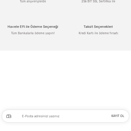
Tüm alışverişlerde
256 BIT SSL Sertifika ile
Havele Eft ile Ödeme Seçeneği
Taksit Seçenekleri
Tüm Bankalarla ödeme yapın!
Kredi Kartı ile ödeme fırsatı
Adres: Tersane caddesi, Galata hırdavatçılar Çarşısı No:53 Po: 34425 Karaköy-
Beyoğlu İSTANBUL
0212 243 17 50
Kampanya ve yeniliklerden haberdar olmak için e-bültenimize kayıt olun.
KAYIT OL