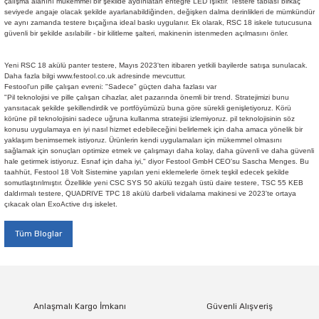
çalışma alanını mükemmel bir şekilde aydınlatan entegre LED ışıktır. Testere tablası birkaç
seviyede angaje olacak şekilde ayarlanabildiğinden, değişken dalma derinlikleri de mümkündür
ve aynı zamanda testere bıçağına ideal baskı uygulanır. Ek olarak, RSC 18 iskele tutucusuna
güvenli bir şekilde asılabilir - bir kilitleme şalteri, makinenin istenmeden açılmasını önler.
Yeni RSC 18 akülü panter testere, Mayıs 2023'ten itibaren yetkili bayilerde satışa sunulacak.
Daha fazla bilgi www.festool.co.uk adresinde mevcuttur.
Festool'un pille çalışan evreni: "Sadece" güçten daha fazlası var
"Pil teknolojisi ve pille çalışan cihazlar, alet pazarında önemli bir trend. Stratejimizi bunu
yansıtacak şekilde şekillendirdik ve portföyümüzü buna göre sürekli genişletiyoruz. Körü
körüne pil teknolojisini sadece uğruna kullanma stratejisi izlemiyoruz. pil teknolojisinin söz
konusu uygulamaya en iyi nasıl hizmet edebileceğini belirlemek için daha amaca yönelik bir
yaklaşım benimsemek istiyoruz. Ürünlerin kendi uygulamaları için mükemmel olmasını
sağlamak için sonuçları optimize etmek ve çalışmayı daha kolay, daha güvenli ve daha güvenli
hale getirmek istiyoruz. Esnaf için daha iyi," diyor Festool GmbH CEO'su Sascha Menges. Bu
taahhüt, Festool 18 Volt Sistemine yapılan yeni eklemelerle örnek teşkil edecek şekilde
somutlaştırılmıştır. Özellikle yeni CSC SYS 50 akülü tezgah üstü daire testere, TSC 55 KEB
daldırmalı testere, QUADRIVE TPC 18 akülü darbeli vidalama makinesi ve 2023'te ortaya
çıkacak olan ExoActive dış iskelet.
Tüm Bloglar
Anlaşmalı Kargo İmkanı
Güvenli Alışveriş