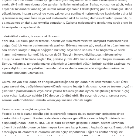
stroku (0–3 milimetre) buna göre gereken iş ilerlemesini sağlar. Sarkaç vuruşunun gücü, kolay
erişilebilir bir anahtar aracılığıyla sürekli olarak ayarlanır. Etkinleştirilmiş pandül strokuyla, daha
yüksek kesme hızları sayesinde yumuşak ve orta sertlikteki malzemelerde kesimlerde daha iyi
iş ilerlemesi sağlanır. İnce veya sert malzemeler, aktif bir sarkaç darbesi olmadan işlenebilir, bu
da malzemeden daha az kıymıkla sonuçlanır. Çalışma malzemesine uyarlanmış strok oranı ile
iki seviyede de ayarlanabilir.
elektrikli el aleti – çok sayıda akıllı ayrıntı
Yeni RSC 18 akülü panter testere, neredeyse tüm malzemeler ve kompozit malzemeler için
olağanüstü bir kesme performansıyla parlıyor. Böylece testere güç merkezinin düzenlenmesi
son derece kolaydır. Büyük değişken hız tetiği sayesinde sorunsuz bir başlatma ve strok
hızının mükemmel kontrolü hiç sorun değil. Titreşim önleyici dişli kutusu, mükemmel yol
tutuşuna önemli bir katkı sağlar. Bu, pratikte yüzde 40'a kadar daha az titreşimi mümkün kılar.
Sonuç, kollarınız, tendonlarınız ve eklemleriniz üzerindeki yükün belirgin şekilde azalması ve
ayrıca dişli kutusu ve yataklar üzerinde daha az darbe enerjisi etki ettiğinden makinenin
kullanım ömrünün uzamasıdır.
Olumlu bir yan etki, daha az enerji kaybedildiğinden işin daha hızlı ilerlemesidir. Akıllı: Özel
ayna sayesinde, değiştirilmesi gerektiğinde testere bıçağı hızla dışarı çıkar ve testere bıçağını
çıkarırken parmaklarınızı veya elinizi yakma tehlikesi yoktur. Ayrıca sıkıştırılmış testere bıçağı,
dişler yukarı bakacak şekilde 180 derece döndürülebilir. Bu seçenek duvara, tavana veya
zemine kadar belirli konumlarda kesim yapılmasına olanak sağlar.
Kesim sırasında sağlık ve güvenlik
Festool'da tipik olarak olduğu gibi, iş güvenliği konusu da bu makinenin geliştirilmesinde
merkezi bir rol oynadı. Panter testerelerle çalışmak genellikle çevrede büyük miktarda toz
oluşturduğundan Festool, RSC 18 ile akıllı bir çözüm geliştirdi. Hortum, sistem kovanına
güvenli bir şekilde oturur ve istenmeyen kaymaya karşı korunur. Aspiratör ayrıca Bluetooth® pili
aracılığıyla Bluetooth® ile otomatik olarak açılıp kapatılabilir. Diğer bir konfor özelliği ise