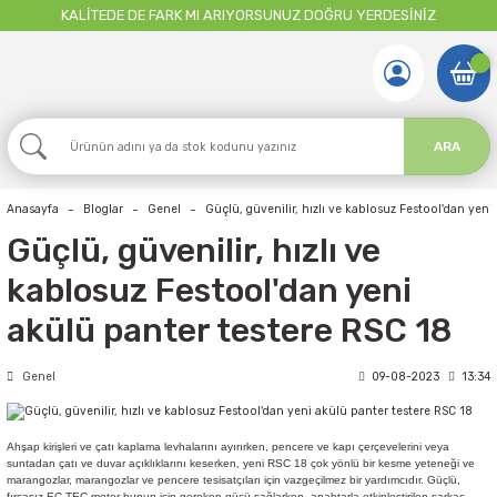
KALİTEDE DE FARK MI ARIYORSUNUZ DOĞRU YERDESİNİZ
ARA
Anasayfa
Bloglar
Genel
Güçlü, güvenilir, hızlı ve kablosuz Festool'dan yeni
Güçlü, güvenilir, hızlı ve
kablosuz Festool'dan yeni
akülü panter testere RSC 18
Genel
09-08-2023
13:34
Ahşap kirişleri ve çatı kaplama levhalarını ayırırken, pencere ve kapı çerçevelerini veya
suntadan çatı ve duvar açıklıklarını keserken, yeni RSC 18 çok yönlü bir kesme yeteneği ve
marangozlar, marangozlar ve pencere tesisatçıları için vazgeçilmez bir yardımcıdır. Güçlü,
fırçasız EC-TEC motor bunun için gereken gücü sağlarken, anahtarla etkinleştirilen sarkaç