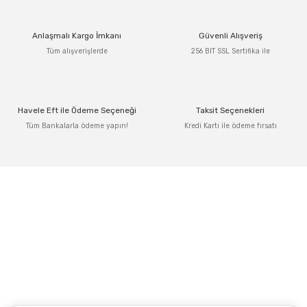
Anlaşmalı Kargo İmkanı
Güvenli Alışveriş
Tüm alışverişlerde
256 BIT SSL Sertifika ile
Havele Eft ile Ödeme Seçeneği
Taksit Seçenekleri
Tüm Bankalarla ödeme yapın!
Kredi Kartı ile ödeme fırsatı
Adres: Tersane caddesi, Galata hırdavatçılar Çarşısı No:53 Po: 34425 Karaköy-
Beyoğlu İSTANBUL
0212 243 17 50
Kampanya ve yeniliklerden haberdar olmak için e-bültenimize kayıt olun.