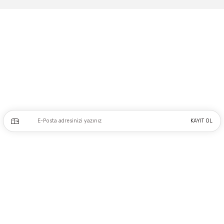
Gönder
Adres: Tersane caddesi, Galata hırdavatçılar Çarşısı No:53 Po: 34425 Karaköy-
Beyoğlu İSTANBUL
0212 243 17 50
Kampanya ve yeniliklerden haberdar olmak için e-bültenimize kayıt olun.
KAYIT OL
Üyelik
Kurumsal