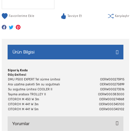
Tavsiye Et
Karşılaştır
Ürün Bilgisi
Sipariş Kodu
Güç ünitesi
DMU P500 EXPERT Tel sürme ünitesi
OERW000275915
Ara uzatma paketi 5m su soğutmalı
OERW000275899
Su soğutma ünitesi COOLER II
OERW000273516
Taşıma arabası TROLLEY II
OERW000383000
CITORCH M 450 W 3m
OERW000274868
CITORCH M 441 W 3m
OERW000345100
CITORCH M 441 W 5m
OERW000345102
Yorumlar