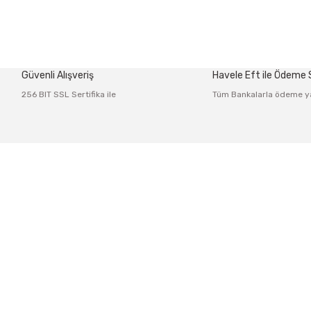
 diğer konularda yetersiz gördüğünüz noktaları öneri formunu kullanarak tar
Bu ürüne ilk yorumu siz yapın!
Güvenli Alışveriş
Havele Eft ile Ödeme
Yorum Yaz
256 BIT SSL Sertifika ile
Tüm Bankalarla ödeme y
Üyelik
Kurumsal
 Po: 34425
Yeni Üyelik
İletişim
Gönder
Üye Girişi
İletişim Fo
Şifremi Unuttum
Havale Bild
Kargo Takib