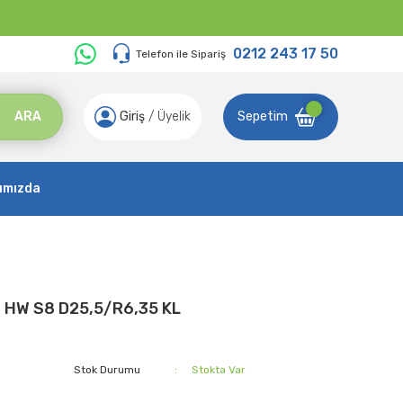
0212 243 17 50
Telefon ile Sipariş
ARA
Giriş
/
Üyelik
Sepetim
ımızda
ı HW S8 D25,5/R6,35 KL
Stok Durumu
Stokta Var