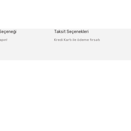
afımıza iletebilirsiniz.
 Seçeneği
Taksit Seçenekleri
apın!
Kredi Kartı ile ödeme fırsatı
Alışveriş
Mesafeli Satış Sözleşmesi
rmu
Gizlilik ve Güvenlik
irim Formu
İptal İade Koşullari
i
Kişisel Veriler Politikası