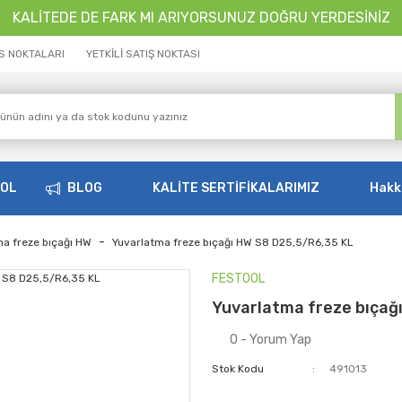
KALİTEDE DE FARK MI ARIYORSUNUZ DOĞRU YERDESİNİZ
İS NOKTALARI
YETKİLİ SATIŞ NOKTASI
OOL
BLOG
KALİTE SERTİFİKALARIMIZ
Hakk
ma freze bıçağı HW
Yuvarlatma freze bıçağı HW S8 D25,5/R6,35 KL
FESTOOL
Yuvarlatma freze bıçağ
0 - Yorum Yap
Stok Kodu
491013