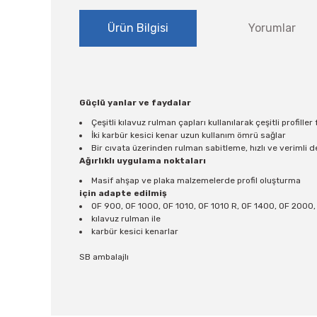
Ürün Bilgisi
Yorumlar
Güçlü yanlar ve faydalar
Çeşitli kılavuz rulman çapları kullanılarak çeşitli profiller 
İki karbür kesici kenar uzun kullanım ömrü sağlar
Bir cıvata üzerinden rulman sabitleme, hızlı ve verimli 
Ağırlıklı uygulama noktaları
Masif ahşap ve plaka malzemelerde profil oluşturma
için adapte edilmiş
OF 900, OF 1000, OF 1010, OF 1010 R, OF 1400, OF 2000,
kılavuz rulman ile
karbür kesici kenarlar
SB ambalajlı