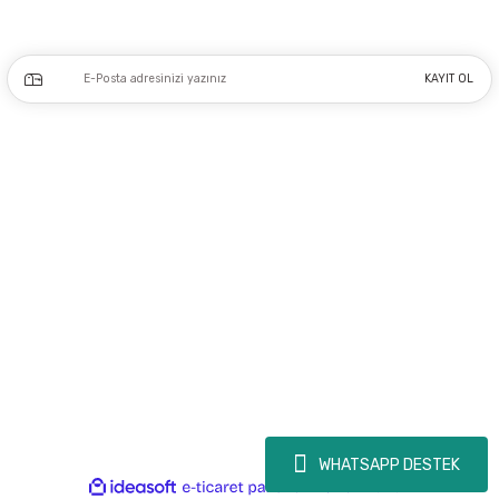
Kampanya ve yeniliklerden haberdar olmak için e-bültenimize kayıt olun.
KAYIT OL
Üyelik
Kurumsal
Alışveriş
Copyright 2023 © - dogusmakine.com.tr - Tüm hakları saklıdır - Kredi kartı
bilgileriniz 256bit SSL Sertifikası ile Korunmaktadır.
WHATSAPP DESTEK
ideasoft
ile
e-