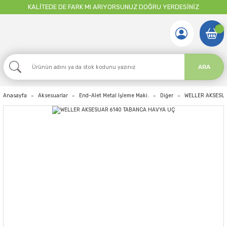
KALİTEDE DE FARK MI ARIYORSUNUZ DOĞRU YERDESİNİZ
ARA
Anasayfa
Aksesuarlar
End-Alet Metal İşleme Maki.
Diğer
WELLER AKSESU