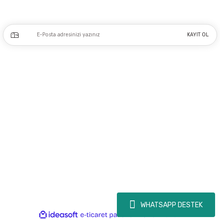
Kampanya ve yeniliklerden haberdar olmak için e-bültenimize kayıt olun.
KAYIT OL
Üyelik
Kurumsal
Alışveriş
Copyright 2023 © - dogusmakine.com.tr - Tüm hakları saklıdır - Kredi kartı
bilgileriniz 256bit SSL Sertifikası ile Korunmaktadır.
WHATSAPP DESTEK
ideasoft
ile
e-