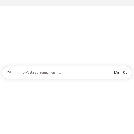
Gönder
Adres: Tersane caddesi, Galata hırdavatçılar Çarşısı No:53 Po: 34425 Karaköy-
Beyoğlu İSTANBUL
0212 243 17 50
Kampanya ve yeniliklerden haberdar olmak için e-bültenimize kayıt olun.
KAYIT OL
Üyelik
Kurumsal