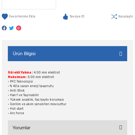
Tavsiye Et
Karşılaştır
Ürün Bilgisi
Sürekli Yakma :
4.00 mm elektrot
Maksimum :
5.00 mm elektrot
• PFC Teknolojisi
• % 40’a varan enerji tasarrufu
• Anti Stick
• Haﬁ f ve Taş›nabilir
• Yüksek sıcaklık, faz kaybı koruması
•
Gerilim ve akım sensörleri mevcuttur
• Hot start
• Arc force
Yorumlar