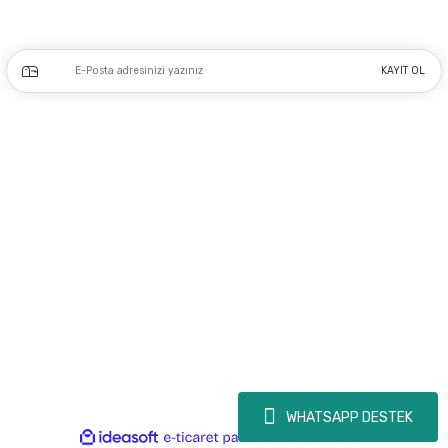
Kampanya ve yeniliklerden haberdar olmak için e-bültenimize kayıt olun.
KAYIT OL
Üyelik
Kurumsal
Alışveriş
Copyright 2023 © - dogusmakine.com.tr - Tüm hakları saklıdır - Kredi kartı
bilgileriniz 256bit SSL Sertifikası ile Korunmaktadır.
WHATSAPP DESTEK
ideasoft
ile
e-