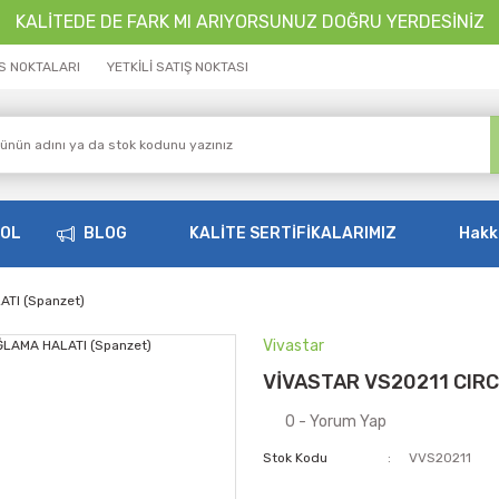
KALİTEDE DE FARK MI ARIYORSUNUZ DOĞRU YERDESİNİZ
İS NOKTALARI
YETKİLİ SATIŞ NOKTASI
OOL
BLOG
KALİTE SERTİFİKALARIMIZ
Hakk
TI (Spanzet)
Vivastar
VİVASTAR VS20211 CIRC
0 - Yorum Yap
Stok Kodu
VVS20211