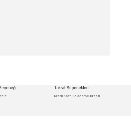
afımıza iletebilirsiniz.
 Seçeneği
Taksit Seçenekleri
apın!
Kredi Kartı ile ödeme fırsatı