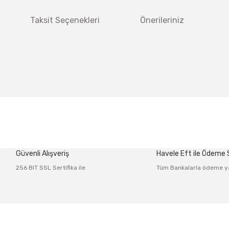
Taksit Seçenekleri
Önerileriniz
 diğer konularda yetersiz gördüğünüz noktaları öneri formunu kullanarak tar
Bu ürüne ilk yorumu siz yapın!
Güvenli Alışveriş
Havele Eft ile Ödeme
Yorum Yaz
256 BIT SSL Sertifika ile
Tüm Bankalarla ödeme y