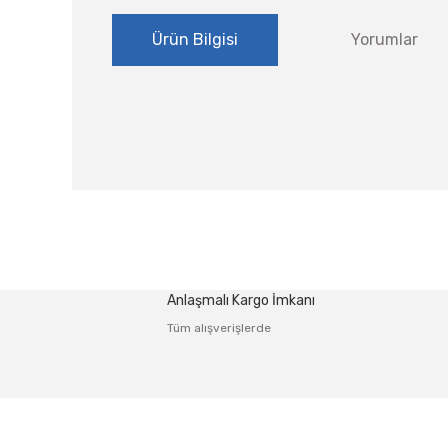
Ürün Bilgisi
Yorumlar
Bu ürünün fiyat bilgisi, resim, ürün açıklamalarında ve
Görüş ve önerileriniz için teşekkür ederiz.
Ürün resmi kalitesiz, bozuk veya görüntülenemiyor.
Anlaşmalı Kargo İmkanı
Ürün açıklamasında eksik bilgiler bulunuyor.
Tüm alışverişlerde
Ürün bilgilerinde hatalar bulunuyor.
Ürün fiyatı diğer sitelerden daha pahalı.
Bu ürüne benzer farklı alternatifler olmalı.