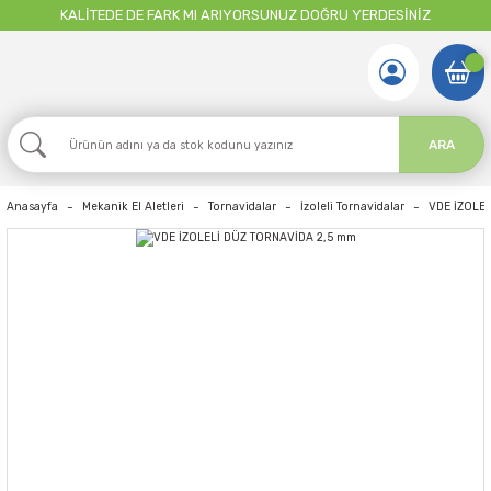
KALİTEDE DE FARK MI ARIYORSUNUZ DOĞRU YERDESİNİZ
ARA
Anasayfa
Mekanik El Aletleri
Tornavidalar
İzoleli Tornavidalar
VDE İZOLE