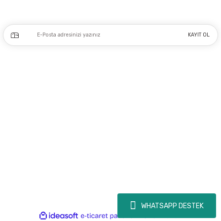
Kampanya ve yeniliklerden haberdar olmak için e-bültenimize kayıt olun.
KAYIT OL
Üyelik
Kurumsal
Alışveriş
Copyright 2023 © - dogusmakine.com.tr - Tüm hakları saklıdır - Kredi kartı
bilgileriniz 256bit SSL Sertifikası ile Korunmaktadır.
WHATSAPP DESTEK
ideasoft
ile
e-