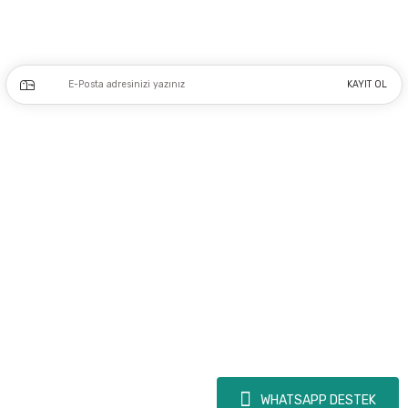
Kampanya ve yeniliklerden haberdar olmak için e-bültenimize kayıt olun.
KAYIT OL
Üyelik
Kurumsal
Alışveriş
Copyright 2023 © - dogusmakine.com.tr - Tüm hakları saklıdır - Kredi kartı
bilgileriniz 256bit SSL Sertifikası ile Korunmaktadır.
WHATSAPP DESTEK