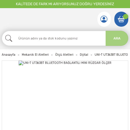
KALİTEDE DE FARK MI ARIYORSUNUZ DOĞRU YERDESİNİZ
ARA
Anasayfa
Mekanik El Aletleri
Ölçü Aletleri
Dijital
UNI-T UT363BT BLUETO