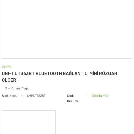
Uni-t
UNI-T UT363BT BLUETOOTH BAĞLANTILI MİNİ RÜZGAR
ÖLÇER
0 - Yorum Yap
Stok Kodu
SHEUT363BT
Stok
Stokta Yok
Durumu