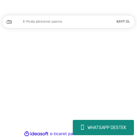
Kampanya ve yeniliklerden haberdar olmak için e-bültenimize kayıt olun.
KAYIT OL
Üyelik
Kurumsal
Alışveriş
Copyright 2023 © - dogusmakine.com.tr - Tüm hakları saklıdır - Kredi kartı
bilgileriniz 256bit SSL Sertifikası ile Korunmaktadır.
WHATSAPP DESTEK
ideasoft
ile
e-