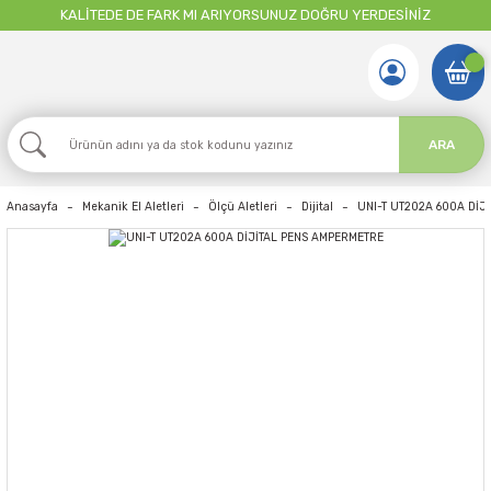
KALİTEDE DE FARK MI ARIYORSUNUZ DOĞRU YERDESİNİZ
ARA
Anasayfa
Mekanik El Aletleri
Ölçü Aletleri
Dijital
UNI-T UT202A 600A DİJ