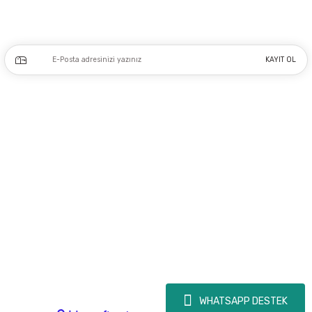
Kampanya ve yeniliklerden haberdar olmak için e-bültenimize kayıt olun.
KAYIT OL
Üyelik
Kurumsal
Alışveriş
Copyright 2023 © - dogusmakine.com.tr - Tüm hakları saklıdır - Kredi kartı
bilgileriniz 256bit SSL Sertifikası ile Korunmaktadır.
WHATSAPP DESTEK