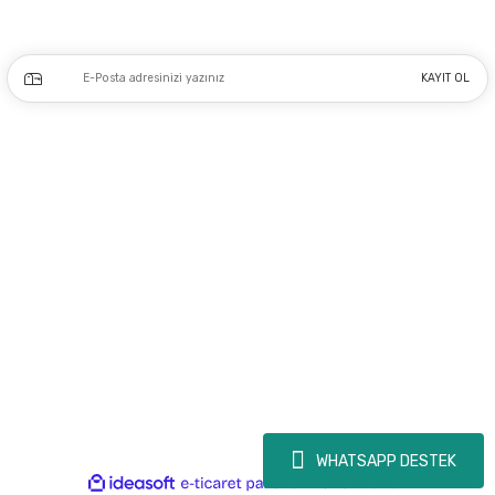
Kampanya ve yeniliklerden haberdar olmak için e-bültenimize kayıt olun.
KAYIT OL
Üyelik
Kurumsal
Alışveriş
Copyright 2023 © - dogusmakine.com.tr - Tüm hakları saklıdır - Kredi kartı
bilgileriniz 256bit SSL Sertifikası ile Korunmaktadır.
WHATSAPP DESTEK
ideasoft
ile
e-