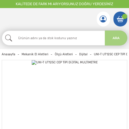
KALİTEDE DE FARK MI ARIYORSUNUZ DOĞRU YERDESİNİZ
ARA
Anasayfa
Mekanik El Aletleri
Ölçü Aletleri
Dijital
UNI-T UT125C CEP TİPİ 