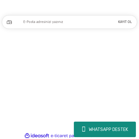
Kampanya ve yeniliklerden haberdar olmak için e-bültenimize kayıt olun.
KAYIT OL
Üyelik
Kurumsal
Alışveriş
Copyright 2023 © - dogusmakine.com.tr - Tüm hakları saklıdır - Kredi kartı
bilgileriniz 256bit SSL Sertifikası ile Korunmaktadır.
WHATSAPP DESTEK
ideasoft
ile
e-