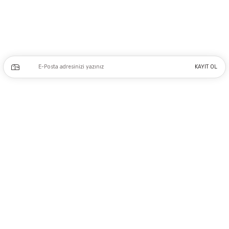
0212 243 17 50
Kampanya ve yeniliklerden haberdar olmak için e-bültenimize kayıt olun.
KAYIT OL
Üyelik
Kurumsal
Alışveriş
Copyright 2023 © - dogusmakine.com.tr - Tüm hakları saklıdır - Kredi kartı
bilgileriniz 256bit SSL Sertifikası ile Korunmaktadır.