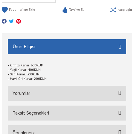
Tavsiye Et
Karşılaştır
Ürün Bilgisi
• Kırmızı Kenar: 600KUM
• Yeşil Kenar: 400KUM
• Sarı Kenar: 300KUM
• Mavi-Gri Kenar: 200KUM
Yorumlar
Taksit Seçenekleri
Bu ürüne ilk yorumu siz yapın!
Önerileriniz