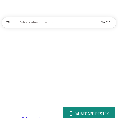
Kampanya ve yeniliklerden haberdar olmak için e-bültenimize kayıt olun.
KAYIT OL
Üyelik
Kurumsal
Alışveriş
Copyright 2023 © - dogusmakine.com.tr - Tüm hakları saklıdır - Kredi kartı
bilgileriniz 256bit SSL Sertifikası ile Korunmaktadır.
WHATSAPP DESTEK