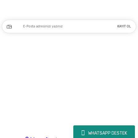
Kampanya ve yeniliklerden haberdar olmak için e-bültenimize kayıt olun.
KAYIT OL
Üyelik
Kurumsal
Alışveriş
Copyright 2023 © - dogusmakine.com.tr - Tüm hakları saklıdır - Kredi kartı
bilgileriniz 256bit SSL Sertifikası ile Korunmaktadır.
WHATSAPP DESTEK