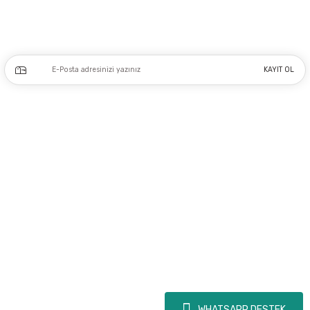
Kampanya ve yeniliklerden haberdar olmak için e-bültenimize kayıt olun.
KAYIT OL
Üyelik
Kurumsal
Alışveriş
Copyright 2023 © - dogusmakine.com.tr - Tüm hakları saklıdır - Kredi kartı
bilgileriniz 256bit SSL Sertifikası ile Korunmaktadır.
WHATSAPP DESTEK