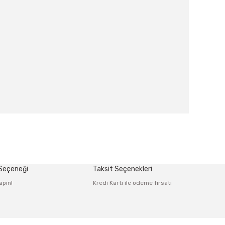
afımıza iletebilirsiniz.
 Seçeneği
Taksit Seçenekleri
apın!
Kredi Kartı ile ödeme fırsatı