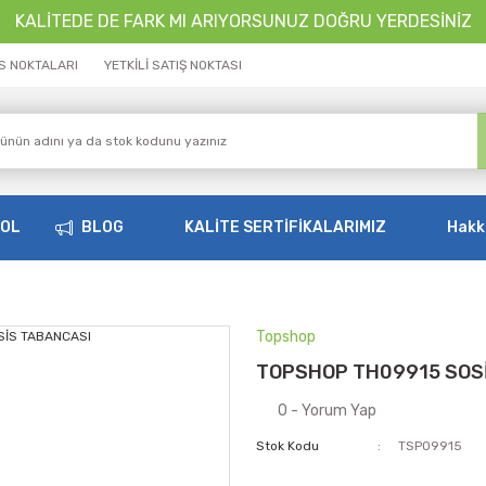
KALİTEDE DE FARK MI ARIYORSUNUZ DOĞRU YERDESİNİZ
İS NOKTALARI
YETKİLİ SATIŞ NOKTASI
OOL
BLOG
KALİTE SERTİFİKALARIMIZ
Hakk
Topshop
TOPSHOP TH09915 SOS
0 - Yorum Yap
Stok Kodu
TSP09915