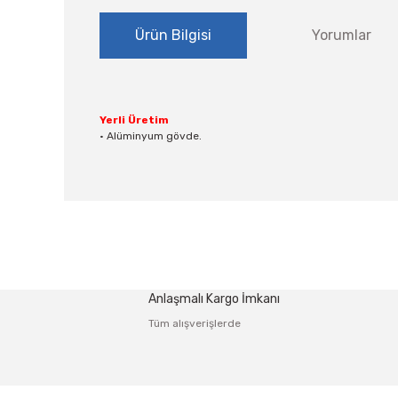
Ürün Bilgisi
Yorumlar
Yerli Üretim
• Alüminyum gövde.
Bu ürünün fiyat bilgisi, resim, ürün açıklamalarında ve
Görüş ve önerileriniz için teşekkür ederiz.
Ürün resmi kalitesiz, bozuk veya görüntülenemiyor.
Anlaşmalı Kargo İmkanı
Ürün açıklamasında eksik bilgiler bulunuyor.
Tüm alışverişlerde
Ürün bilgilerinde hatalar bulunuyor.
Ürün fiyatı diğer sitelerden daha pahalı.
Bu ürüne benzer farklı alternatifler olmalı.