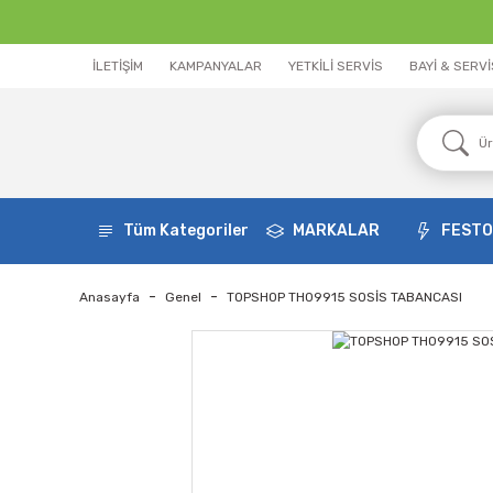
İLETİŞİM
KAMPANYALAR
YETKİLİ SERVİS
BAYİ & SERV
Tüm Kategoriler
MARKALAR
FEST
Anasayfa
Genel
TOPSHOP TH09915 SOSİS TABANCASI