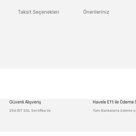
Taksit Seçenekleri
Önerileriniz
 diğer konularda yetersiz gördüğünüz noktaları öneri formunu kullanarak tar
Bu ürüne ilk yorumu siz yapın!
Güvenli Alışveriş
Havele Eft ile Ödeme
Yorum Yaz
256 BIT SSL Sertifika ile
Tüm Bankalarla ödeme y