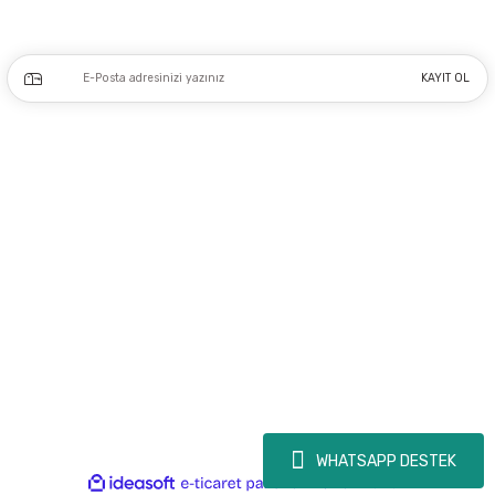
Kampanya ve yeniliklerden haberdar olmak için e-bültenimize kayıt olun.
KAYIT OL
Üyelik
Kurumsal
Alışveriş
Copyright 2023 © - dogusmakine.com.tr - Tüm hakları saklıdır - Kredi kartı
bilgileriniz 256bit SSL Sertifikası ile Korunmaktadır.
WHATSAPP DESTEK
ideasoft
ile
e-