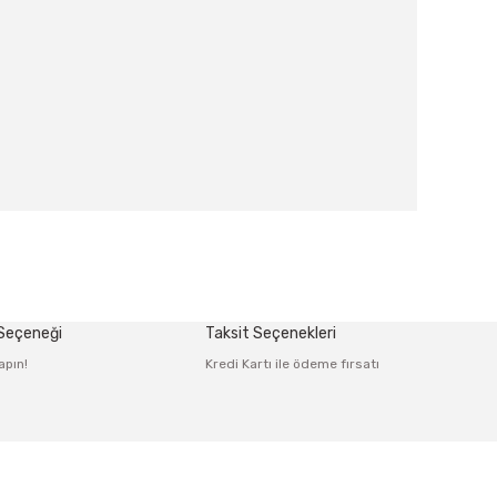
afımıza iletebilirsiniz.
 Seçeneği
Taksit Seçenekleri
apın!
Kredi Kartı ile ödeme fırsatı