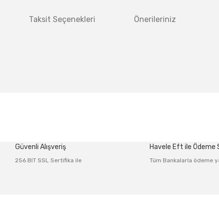
Taksit Seçenekleri
Önerileriniz
 diğer konularda yetersiz gördüğünüz noktaları öneri formunu kullanarak tar
Bu ürüne ilk yorumu siz yapın!
Güvenli Alışveriş
Havele Eft ile Ödeme
Yorum Yaz
256 BIT SSL Sertifika ile
Tüm Bankalarla ödeme y