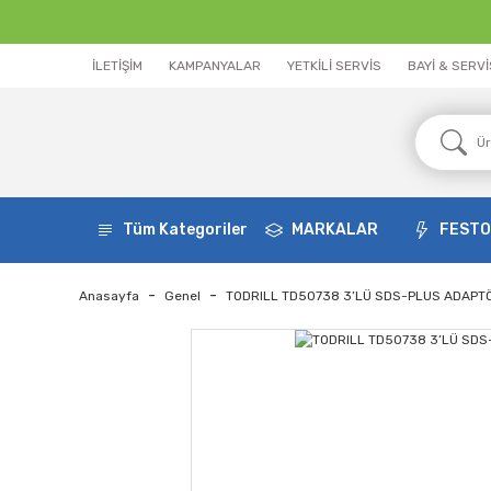
İLETİŞİM
KAMPANYALAR
YETKİLİ SERVİS
BAYİ & SERV
Tüm Kategoriler
MARKALAR
FEST
Anasayfa
Genel
TODRILL TD50738 3’LÜ SDS-PLUS ADAPTÖ