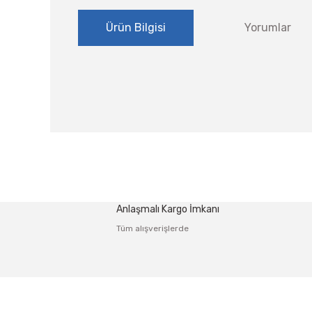
Ürün Bilgisi
Yorumlar
Bu ürünün fiyat bilgisi, resim, ürün açıklamalarında ve
Görüş ve önerileriniz için teşekkür ederiz.
Ürün resmi kalitesiz, bozuk veya görüntülenemiyor.
Anlaşmalı Kargo İmkanı
Ürün açıklamasında eksik bilgiler bulunuyor.
Tüm alışverişlerde
Ürün bilgilerinde hatalar bulunuyor.
Ürün fiyatı diğer sitelerden daha pahalı.
Bu ürüne benzer farklı alternatifler olmalı.