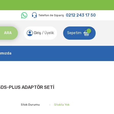
0212 243 17 50
Telefon ile Sipariş
ARA
Giriş
/
Üyelik
Sepetim
ımızda
 SDS-PLUS ADAPTÖR SETİ
Stok Durumu
Stokta Yok