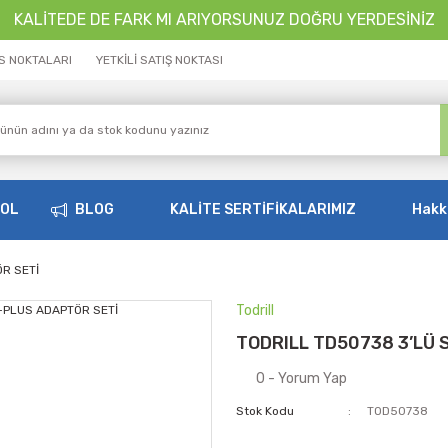
KALİTEDE DE FARK MI ARIYORSUNUZ DOĞRU YERDESİNİZ
İS NOKTALARI
YETKİLİ SATIŞ NOKTASI
OOL
BLOG
KALİTE SERTİFİKALARIMIZ
Hakk
R SETİ
Todrill
TODRILL TD50738 3’LÜ
0 - Yorum Yap
Stok Kodu
TOD50738