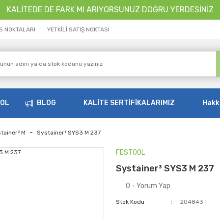
KALİTEDE DE FARK MI ARIYORSUNUZ DOĞRU YERDESİNİZ
İS NOKTALARI
YETKİLİ SATIŞ NOKTASI
OOL
BLOG
KALİTE SERTİFİKALARIMIZ
Hakk
tainer³ M
Systainer³ SYS3 M 237
FESTOOL
Systainer³ SYS3 M 237
0 - Yorum Yap
Stok Kodu
204843