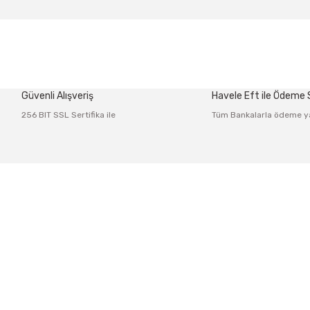
 diğer konularda yetersiz gördüğünüz noktaları öneri formunu kullanarak tar
Bu ürüne ilk yorumu siz yapın!
Güvenli Alışveriş
Havele Eft ile Ödeme
Yorum Yaz
256 BIT SSL Sertifika ile
Tüm Bankalarla ödeme y
Üyelik
Kurumsal
 Po: 34425
Yeni Üyelik
İletişim
Gönder
Üye Girişi
İletişim Fo
Şifremi Unuttum
Havale Bild