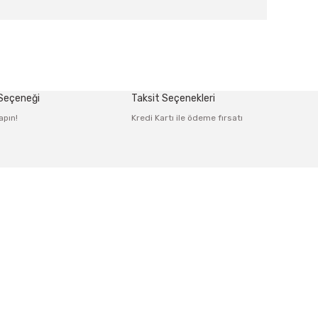
afımıza iletebilirsiniz.
 Seçeneği
Taksit Seçenekleri
apın!
Kredi Kartı ile ödeme fırsatı
Alışveriş
Mesafeli Satış Sözleşmesi
rmu
Gizlilik ve Güvenlik
irim Formu
İptal İade Koşullari