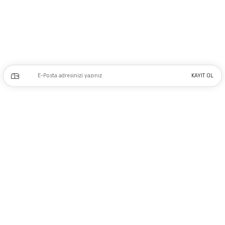
Beyoğlu İSTANBUL
0212 243 17 50
Kampanya ve yeniliklerden haberdar olmak için e-bültenimize kayıt olun.
KAYIT OL
Üyelik
Kurumsal
Alışveriş
Copyright 2023 © - dogusmakine.com.tr - Tüm hakları saklıdır - Kredi kartı