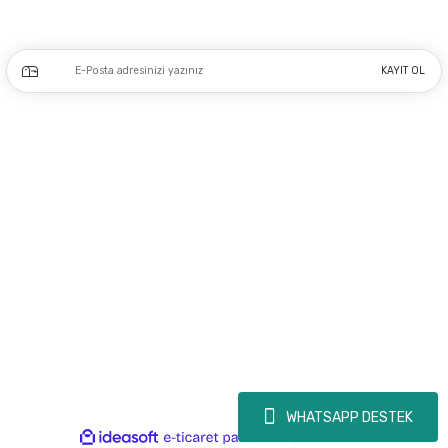
Kampanya ve yeniliklerden haberdar olmak için e-bültenimize kayıt olun.
KAYIT OL
Üyelik
Kurumsal
Alışveriş
Copyright 2023 © - dogusmakine.com.tr - Tüm hakları saklıdır - Kredi kartı
bilgileriniz 256bit SSL Sertifikası ile Korunmaktadır.
WHATSAPP DESTEK
ideasoft
ile
e-