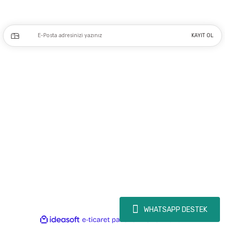
Kampanya ve yeniliklerden haberdar olmak için e-bültenimize kayıt olun.
KAYIT OL
Üyelik
Kurumsal
Alışveriş
Copyright 2023 © - dogusmakine.com.tr - Tüm hakları saklıdır - Kredi kartı
bilgileriniz 256bit SSL Sertifikası ile Korunmaktadır.
WHATSAPP DESTEK
ideasoft
ile
e-