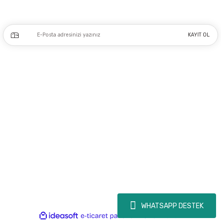
Kampanya ve yeniliklerden haberdar olmak için e-bültenimize kayıt olun.
KAYIT OL
Üyelik
Kurumsal
Alışveriş
Copyright 2023 © - dogusmakine.com.tr - Tüm hakları saklıdır - Kredi kartı
bilgileriniz 256bit SSL Sertifikası ile Korunmaktadır.
WHATSAPP DESTEK
ideasoft
ile
e-