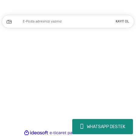
Kampanya ve yeniliklerden haberdar olmak için e-bültenimize kayıt olun.
KAYIT OL
Üyelik
Kurumsal
Alışveriş
Copyright 2023 © - dogusmakine.com.tr - Tüm hakları saklıdır - Kredi kartı
bilgileriniz 256bit SSL Sertifikası ile Korunmaktadır.
WHATSAPP DESTEK
ideasoft
ile
e-