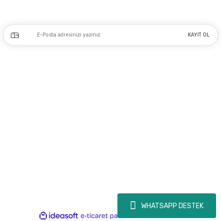
Kampanya ve yeniliklerden haberdar olmak için e-bültenimize kayıt olun.
KAYIT OL
Üyelik
Kurumsal
Alışveriş
Copyright 2023 © - dogusmakine.com.tr - Tüm hakları saklıdır - Kredi kartı
bilgileriniz 256bit SSL Sertifikası ile Korunmaktadır.
WHATSAPP DESTEK
ideasoft
ile
e-