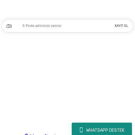
Kampanya ve yeniliklerden haberdar olmak için e-bültenimize kayıt olun.
KAYIT OL
Üyelik
Kurumsal
Alışveriş
Copyright 2023 © - dogusmakine.com.tr - Tüm hakları saklıdır - Kredi kartı
bilgileriniz 256bit SSL Sertifikası ile Korunmaktadır.
WHATSAPP DESTEK