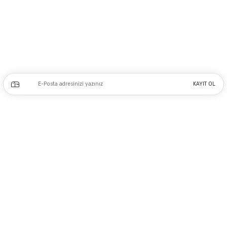
Adres: Tersane caddesi, Galata hırdavatçılar Çarşısı No:53 Po: 34425 Karaköy-
Beyoğlu İSTANBUL
0212 243 17 50
Kampanya ve yeniliklerden haberdar olmak için e-bültenimize kayıt olun.
KAYIT OL
Üyelik
Kurumsal
Alışveriş