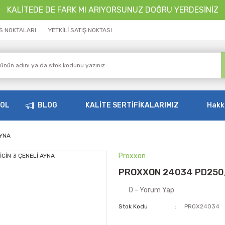
KALİTEDE DE FARK MI ARIYORSUNUZ DOĞRU YERDESİNİZ
İS NOKTALARI
YETKİLİ SATIŞ NOKTASI
OOL
BLOG
KALİTE SERTİFİKALARIMIZ
Hakk
AYNA
Proxxon
PROXXON 24034 PD250/E
0 - Yorum Yap
Stok Kodu
PROX24034