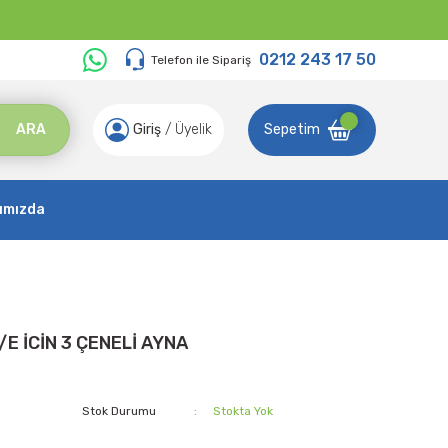
0212 243 17 50
Telefon ile Sipariş
ARA
Giriş
/
Üyelik
Sepetim
ımızda
 İCİN 3 ÇENELİ AYNA
Stok Durumu
Stokta Yok