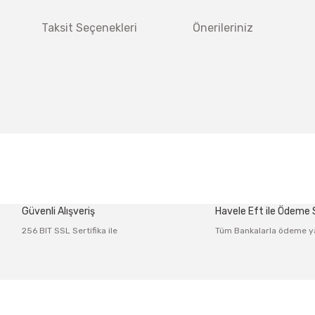
Taksit Seçenekleri
Önerileriniz
 diğer konularda yetersiz gördüğünüz noktaları öneri formunu kullanarak tar
Bu ürüne ilk yorumu siz yapın!
Güvenli Alışveriş
Havele Eft ile Ödeme
Yorum Yaz
256 BIT SSL Sertifika ile
Tüm Bankalarla ödeme y