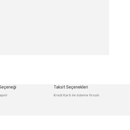
afımıza iletebilirsiniz.
 Seçeneği
Taksit Seçenekleri
apın!
Kredi Kartı ile ödeme fırsatı