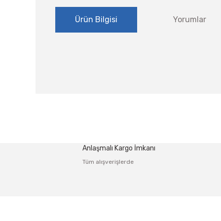
Ürün Bilgisi
Yorumlar
Bu ürünün fiyat bilgisi, resim, ürün açıklamalarında ve
Görüş ve önerileriniz için teşekkür ederiz.
Ürün resmi kalitesiz, bozuk veya görüntülenemiyor.
Anlaşmalı Kargo İmkanı
Ürün açıklamasında eksik bilgiler bulunuyor.
Tüm alışverişlerde
Ürün bilgilerinde hatalar bulunuyor.
Ürün fiyatı diğer sitelerden daha pahalı.
Bu ürüne benzer farklı alternatifler olmalı.