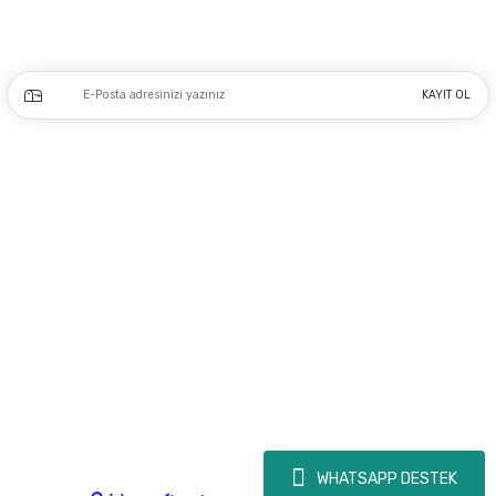
Kampanya ve yeniliklerden haberdar olmak için e-bültenimize kayıt olun.
KAYIT OL
Üyelik
Kurumsal
Alışveriş
Copyright 2023 © - dogusmakine.com.tr - Tüm hakları saklıdır - Kredi kartı
bilgileriniz 256bit SSL Sertifikası ile Korunmaktadır.
WHATSAPP DESTEK