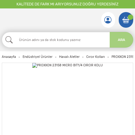
KALİTEDE DE FARK MI ARIYORSUNUZ DOĞRU YERDESİNİZ
ARA
Anasayfa
Endüstriyel Ürünler
Havalı Aletler
Cırcır Kolları
PROXXON 23158