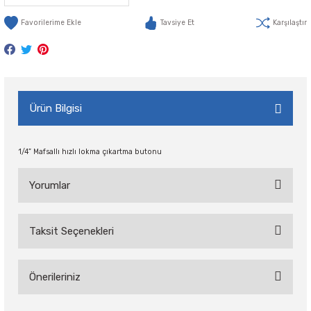
Tavsiye Et
Karşılaştır
Ürün Bilgisi
1/4” Mafsallı hızlı lokma çıkartma butonu
Yorumlar
Taksit Seçenekleri
Bu ürüne ilk yorumu siz yapın!
Önerileriniz
Yorum Yaz