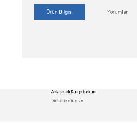
Ürün Bilgisi
Yorumlar
Bu ürünün fiyat bilgisi, resim, ürün açıklamalarında ve
Görüş ve önerileriniz için teşekkür ederiz.
Ürün resmi kalitesiz, bozuk veya görüntülenemiyor.
Anlaşmalı Kargo İmkanı
Ürün açıklamasında eksik bilgiler bulunuyor.
Tüm alışverişlerde
Ürün bilgilerinde hatalar bulunuyor.
Ürün fiyatı diğer sitelerden daha pahalı.
Bu ürüne benzer farklı alternatifler olmalı.