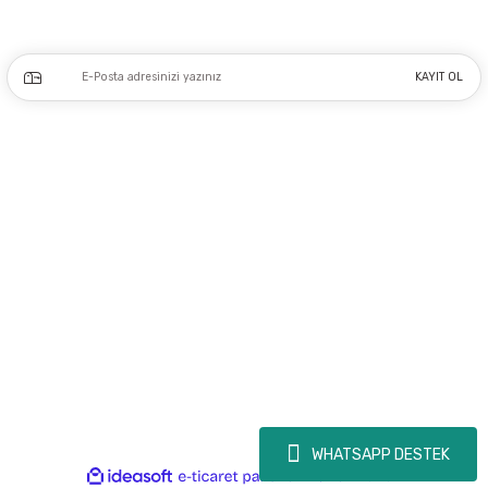
Kampanya ve yeniliklerden haberdar olmak için e-bültenimize kayıt olun.
KAYIT OL
Üyelik
Kurumsal
Alışveriş
Copyright 2023 © - dogusmakine.com.tr - Tüm hakları saklıdır - Kredi kartı
bilgileriniz 256bit SSL Sertifikası ile Korunmaktadır.
WHATSAPP DESTEK
ideasoft
ile
e-