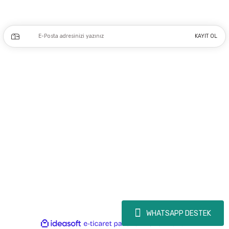
Kampanya ve yeniliklerden haberdar olmak için e-bültenimize kayıt olun.
KAYIT OL
Üyelik
Kurumsal
Alışveriş
Copyright 2023 © - dogusmakine.com.tr - Tüm hakları saklıdır - Kredi kartı
bilgileriniz 256bit SSL Sertifikası ile Korunmaktadır.
WHATSAPP DESTEK
ideasoft
ile
e-