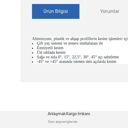
Ürün Bilgisi
Yorumlar
Alüminyum, plastik ve ahşap profillerin kesim işlemleri için
Çift yay sistemi ve testere muhafazası ile
Emniyetli kesim
Üst tablada kesim
Sağa ve sola 0°, 15°, 22,5°, 30°, 45° açı sabitleme
-45° ve +45° arasında istenen tüm açılarda kesim
Bu ürünün fiyat bilgisi, resim, ürün açıklamalarında ve
Görüş ve önerileriniz için teşekkür ederiz.
Ürün resmi kalitesiz, bozuk veya görüntülenemiyor.
Anlaşmalı Kargo İmkanı
Ürün açıklamasında eksik bilgiler bulunuyor.
Tüm alışverişlerde
Ürün bilgilerinde hatalar bulunuyor.