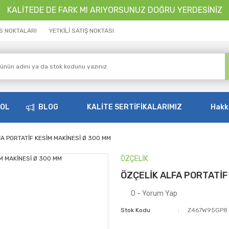
KALİTEDE DE FARK MI ARIYORSUNUZ DOĞRU YERDESİNİZ
İS NOKTALARI
YETKİLİ SATIŞ NOKTASI
OOL
BLOG
KALİTE SERTİFİKALARIMIZ
Hakk
FA PORTATİF KESİM MAKİNESİ Ø 300 MM
ÖZÇELİK
ÖZÇELİK ALFA PORTATİF
0 - Yorum Yap
Stok Kodu
Z467W95GP8