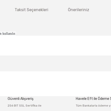
Taksit Seçenekleri
Önerileriniz
 kullanılır.
 diğer konularda yetersiz gördüğünüz noktaları öneri formunu kullanarak tar
Bu ürüne ilk yorumu siz yapın!
Güvenli Alışveriş
Havele Eft ile Ödeme
Yorum Yaz
256 BIT SSL Sertifika ile
Tüm Bankalarla ödeme y