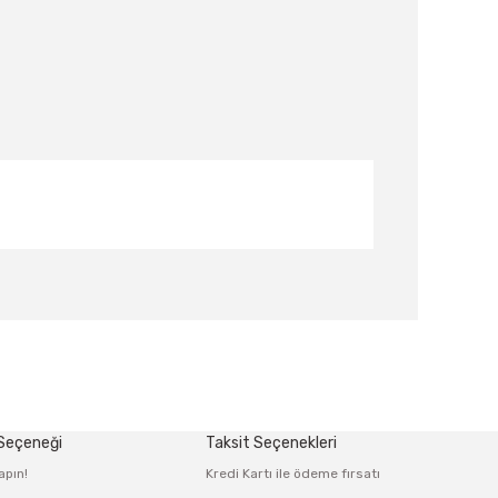
afımıza iletebilirsiniz.
 Seçeneği
Taksit Seçenekleri
apın!
Kredi Kartı ile ödeme fırsatı