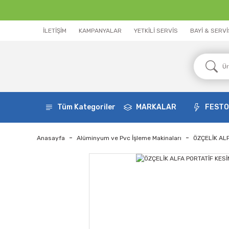
İLETİŞİM
KAMPANYALAR
YETKİLİ SERVİS
BAYİ & SERV
Tüm Kategoriler
MARKALAR
FEST
Anasayfa
Alüminyum ve Pvc İşleme Makinaları
ÖZÇELİK AL