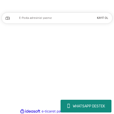
Kampanya ve yeniliklerden haberdar olmak için e-bültenimize kayıt olun.
KAYIT OL
Üyelik
Kurumsal
Alışveriş
Copyright 2023 © - dogusmakine.com.tr - Tüm hakları saklıdır - Kredi kartı
bilgileriniz 256bit SSL Sertifikası ile Korunmaktadır.
WHATSAPP DESTEK
ideasoft
ile
e-