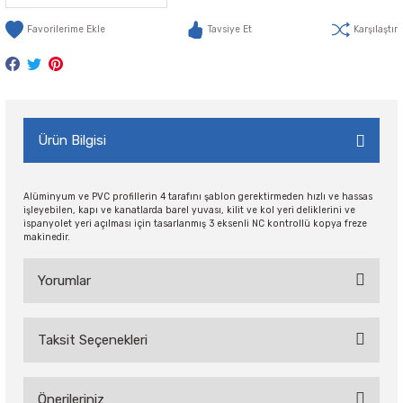
Tavsiye Et
Karşılaştır
Ürün Bilgisi
Alüminyum ve PVC profillerin 4 tarafını şablon gerektirmeden hızlı ve hassas
işleyebilen, kapı ve kanatlarda barel yuvası, kilit ve kol yeri deliklerini ve
ispanyolet yeri açılması için tasarlanmış 3 eksenli NC kontrollü kopya freze
makinedir.
Yorumlar
Taksit Seçenekleri
Bu ürüne ilk yorumu siz yapın!
Önerileriniz