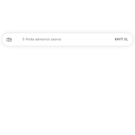
0212 243 17 50
Kampanya ve yeniliklerden haberdar olmak için e-bültenimize kayıt olun.
KAYIT OL
Üyelik
Kurumsal
Alışveriş
Copyright 2023 © - dogusmakine.com.tr - Tüm hakları saklıdır - Kredi kartı
bilgileriniz 256bit SSL Sertifikası ile Korunmaktadır.