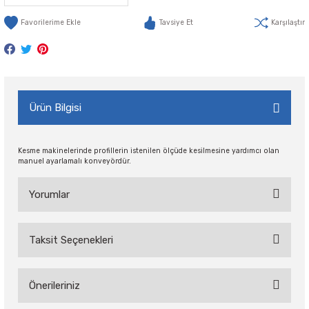
Tavsiye Et
Karşılaştır
Ürün Bilgisi
Kesme makinelerinde profillerin istenilen ölçüde kesilmesine yardımcı olan
manuel ayarlamalı konveyördür.
Yorumlar
Taksit Seçenekleri
Bu ürüne ilk yorumu siz yapın!
Önerileriniz
Yorum Yaz