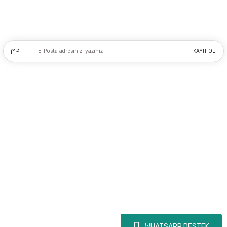
Kampanya ve yeniliklerden haberdar olmak için e-bültenimize kayıt olun.
KAYIT OL
Üyelik
Kurumsal
Alışveriş
Copyright 2023 © - dogusmakine.com.tr - Tüm hakları saklıdır - Kredi kartı
bilgileriniz 256bit SSL Sertifikası ile Korunmaktadır.
WHATSAPP DESTEK